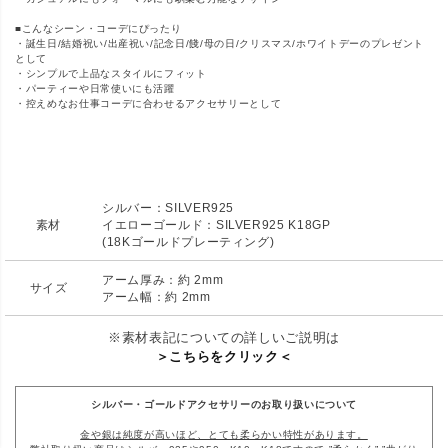
■こんなシーン・コーデにぴったり
・誕生日/結婚祝い/出産祝い/記念日/餞/母の日/クリスマス/ホワイトデーのプレゼント
として
・シンプルで上品なスタイルにフィット
・パーティーや日常使いにも活躍
・控えめなお仕事コーデに合わせるアクセサリーとして
シルバー：SILVER925
素材
イエローゴールド：SILVER925 K18GP
(18Kゴールドプレーティング)
アーム厚み：約 2mm
サイズ
アーム幅：約 2mm
※素材表記についての詳しいご説明は
＞こちらをクリック＜
シルバー・ゴールドアクセサリーのお取り扱いについて
金や銀は純度が高いほど、とても柔らかい特性があります。