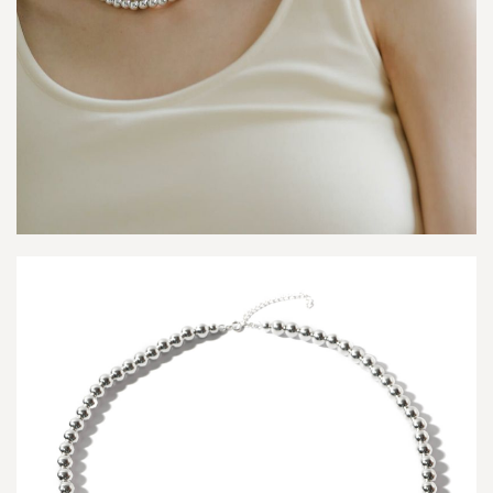
-
タ
イ
ド
ラ
-
4.13
H
e
l
u
n
e
a
-
ヘ
ル
ネ
ア
-