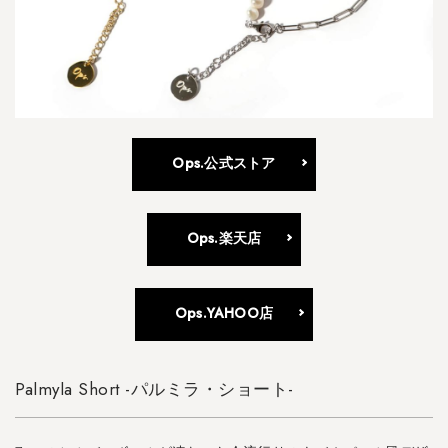
k
-
エ
イ
ブ
・
ネ
ッ
Ops.公式ストア
ク
レ
ス
Ops.楽天店
-
4.11
K
Ops.YAHOO店
i
v
i
Palmyla Short -パルミラ・ショート-
a
-
n