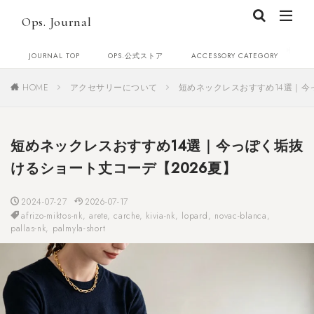
Ops. Journal
JOURNAL TOP
OPS.公式ストア
ACCESSORY CATEGORY
C
HOME
アクセサリーについて
短めネックレスおすすめ14選｜今
短めネックレスおすすめ14選｜今っぽく垢抜
けるショート丈コーデ【2026夏】
2024-07-27
2026-07-17
afrizo-miktos-nk
,
arete
,
carche
,
kivia-nk
,
lopard
,
novac-blanca
,
pallas-nk
,
palmyla-short