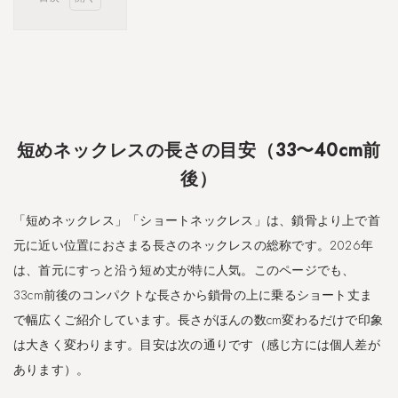
1
短
め
ネ
ッ
ク
レ
短めネックレスの長さの目安（33〜40cm前
ス
の
後）
長
さ
「短めネックレス」「ショートネックレス」は、鎖骨より上で首
の
元に近い位置におさまる長さのネックレスの総称です。2026年
目
安
は、首元にすっと沿う短め丈が特に人気。このページでも、
（
33cm前後のコンパクトな長さから鎖骨の上に乗るショート丈ま
3
で幅広くご紹介しています。長さがほんの数cm変わるだけで印象
3
〜
は大きく変わります。目安は次の通りです（感じ方には個人差が
4
あります）。
0
c