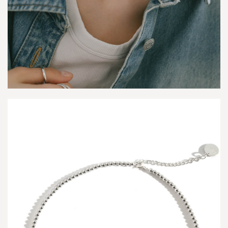
M
i
k
t
o
s
N
K
-
ア
フ
リ
ジ
オ
・
ミ
ク
ト
ス
-
4.4