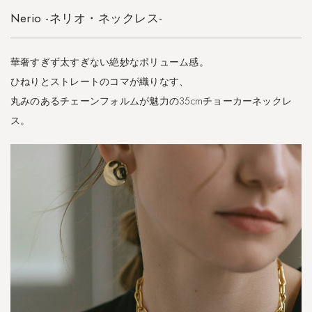
ツ
Nerio -ネリオ・ネックレス-
・
ク
ル
華奢すぎず太すぎない絶妙なボリューム感。
ー
ネ
ひねりとストレートのコマが織りなす、
ッ
丸みのあるチェーンフォルムが魅力の35cmチョーカーネックレ
ク
ス。
に
合
わ
せ
る
大
人
コ
ー
デ
6
よ