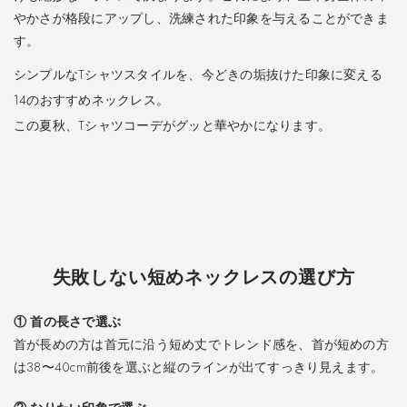
す
やかさが格段にアップし、洗練された印象を与えることができま
め
す。
の
短
シンプルなTシャツスタイルを、今どきの垢抜けた印象に変える
め
ネ
14のおすすめネックレス。
ッ
この夏秋、Tシャツコーデがグッと華やかになります。
ク
レ
ス
1
4
選
失敗しない短めネックレスの選び方
4.1
P
a
① 首の長さで選ぶ
l
首が長めの方は首元に沿う短め丈でトレンド感を、首が短めの方
m
は38〜40cm前後を選ぶと縦のラインが出てすっきり見えます。
y
l