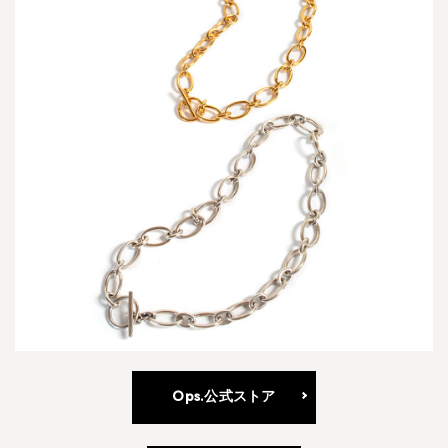
4.7
P
A
L
L
A
S
N
E
C
K
L
A
C
E
-
パ
ラ
Ops.公式ストア
ス
ネ