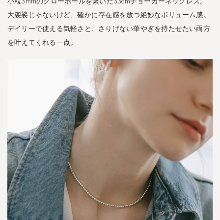
小粒3mmのグローボールを繋いだ33cmチョーカーネックレス。
4.2
C
大袈裟じゃないけど、確かに存在感を放つ絶妙なボリューム感。
A
デイリーで使える気軽さと、さりげない華やぎを持たせたい両方
R
C
を叶えてくれる一点。
H
E
-
カ
ル
チ
ェ
-
4.3
A
f
r
i
z
o