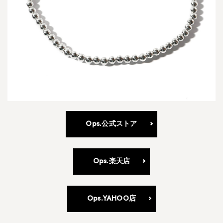
4.14
V
e
l
i
a
l
a
-
ヴ
ェ
Ops.公式ストア
リ
ア
ラ
Ops.楽天店
-
5
T
Ops.YAHOO店
シ
ャ