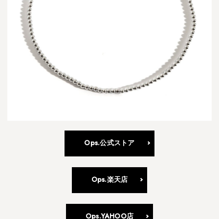
P
a
l
m
y
l
a
S
h
o
r
t
-
Ops.公式ストア
パ
ル
ミ
ラ
Ops.楽天店
・
シ
ョ
ー
Ops.YAHOO店