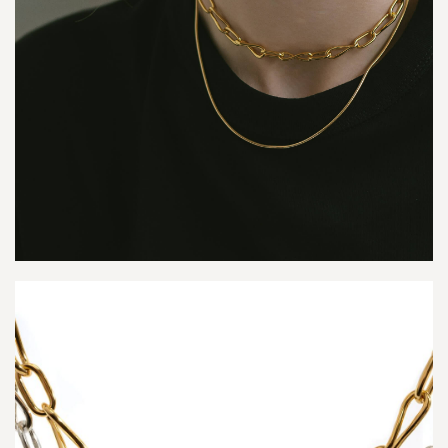
く
あ
る
質
問