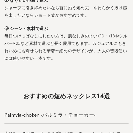
② なりたい印象で選ぶ
a
-
シャープに引き締めたいなら首に沿う短め丈、やわらかく抜け感
c
を出したいならショート丈がおすすめです。
h
o
③ シーン・素材で選ぶ
k
毎日つけっぱなしにしたい方は、肌なじみのよいK10・K18やシル
e
バー925など素材で選ぶと長く愛用できます。カジュアルにもき
r
-
れいめにも寄せられる華奢〜細めのデザインが、大人の普段使い
パ
には使いやすい一本です。
ル
ミ
ラ
・
チ
ョ
おすすめの短めネックレス14選
ー
カ
ー
Palmyla-choker -パルミラ・チョーカー-
-