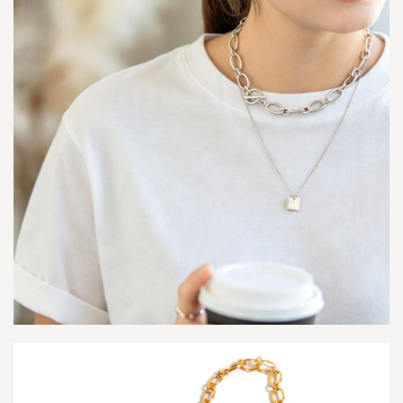
4.6
M
i
g
e
l
l
a
-
d
i
a
-
ミ
ゲ
ラ
・
ダ
イ
ヤ
-