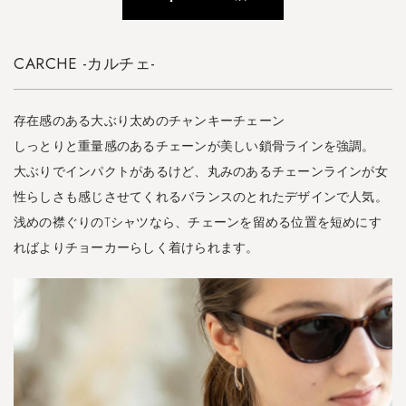
ト
-
CARCHE -カルチェ-
4.5
N
e
存在感のある大ぶり太めのチャンキーチェーン
r
しっとりと重量感のあるチェーンが美しい鎖骨ラインを強調。
i
o
大ぶりでインパクトがあるけど、丸みのあるチェーンラインが女
-
性らしさも感じさせてくれるバランスのとれたデザインで人気。
ネ
浅めの襟ぐりのTシャツなら、チェーンを留める位置を短めにす
リ
オ
ればよりチョーカーらしく着けられます。
・
ネ
ッ
ク
レ
ス
-