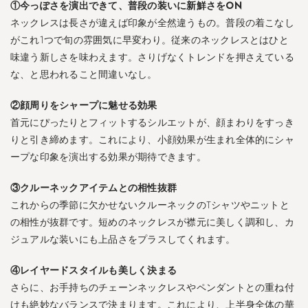
3
①今っぽさを演出できて、普段の装いに新鮮さをON
失
ネックレスは長さが違えば印象が全然違うもの。普段の着こなし
敗
がこれ1つで旬の雰囲気に早変わり。従来のネックレスとはひと
し
味違う新しさを味わえます。さりげなくトレンドを押さえている
な
な、と思われること間違いなし。
い
短
め
②顔周りをシャープに魅せる効果
ネ
首元にぴったりとフィットするシルエットが、顔まわりをすっき
ッ
りと引き締めます。これにより、小顔効果が生まれ全体的にシャ
ク
ープな印象を演出する効果が期待できます。
レ
ス
③クルーネックアイテムとの相性抜群
の
これからの季節に欠かせないクルーネックのTシャツやニットと
選
び
の相性が抜群です。短めのネックレスが襟元に美しく調和し、カ
方
ジュアルな装いにも上品さをプラスしてくれます。
4
④レイヤードスタイルも美しく決まる
お
さらに、お手持ちのチェーンネックレスやペンダントとの重ね付
す
けも絶妙なバランスで決まります。これにより、上半身全体の華