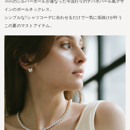
7mmのシルバーボールが連なった今流行りのナバホパール風デザ
k
-
インのボールネックレス。
キ
シンプルなTシャツコーデに合わせるだけで一気に垢抜けが叶う
ヴ
この夏のマストアイテム。
ィ
ア
・
ネ
ッ
ク
レ
ス
-
4.12
T
i
e
d
r
a