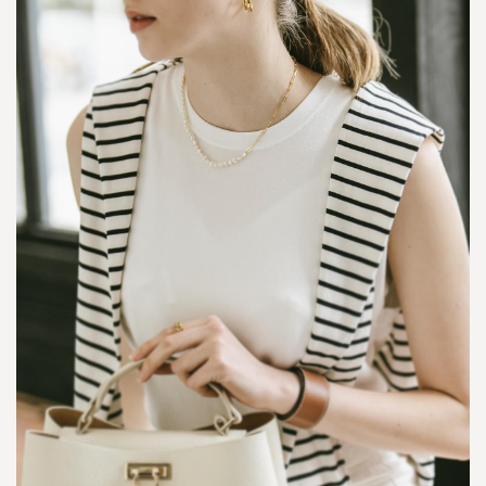
レ
ー
テ
チ
ョ
ー
カ
ー
-
4.9
N
o
v
a
c
-
B
l
a
n