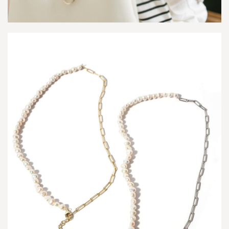
c
a
-
ノ
バ
ッ
ク
・
ブ
ラ
ン
カ
-
4.10
E
i
v
e
-
n