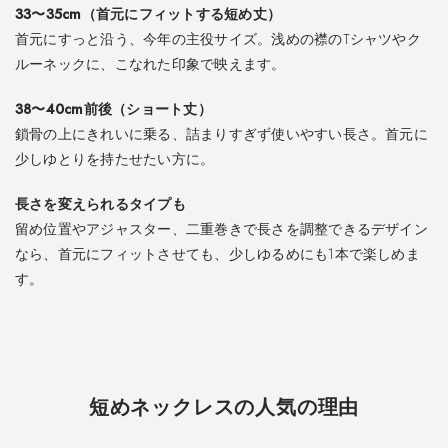
33〜35cm（首元にフィットする短め丈）
m
首元にすっと沿う、今年の主役サイズ。浅めの襟のTシャツやク
前
後
ルーネックに、こなれた印象で映えます。
）
38〜40cm前後（ショート丈）
2
鎖骨の上にきれいに乗る、詰まりすぎず使いやすい長さ。首元に
短
少しゆとりを持たせたい方に。
め
ネ
長さを変えられるタイプも
ッ
留め位置やアジャスター、二重巻きで長さを調整できるデザイン
ク
なら、首元にフィットさせても、少しゆるめにも1本で楽しめま
レ
ス
す。
の
人
気
の
理
短めネックレスの人気の理由
由