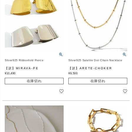
Silver925 Ribbonfold Pierce
Silver925 Satelite Dot Chain Necklace
【訳】MIRAVA-PE
【訳】ARETE-CHOKER
¥
10,490
¥
9,500
在庫切れ
在庫切れ