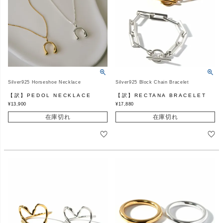
Silver925 Horseshoe Necklace
Silver925 Block Chain Bracelet
【訳】PEDOL NECKLACE
【訳】RECTANA BRACELET
¥
13,900
¥
17,880
在庫切れ
在庫切れ