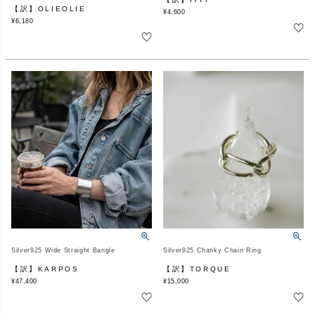
【訳】OLIEOLIE
¥
4,600
¥
6,180
Silver925 Wide Straight Bangle
Silver925 Chanky Chain Ring
【訳】KARPOS
【訳】TORQUE
¥
47,400
¥
15,000