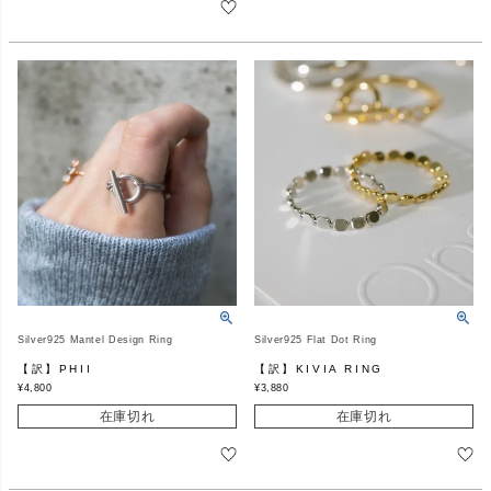
Silver925 Mantel Design Ring
Silver925 Flat Dot Ring
【訳】PHII
【訳】KIVIA RING
¥
4,800
¥
3,880
在庫切れ
在庫切れ