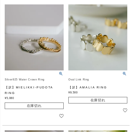
Silver925 Water Crown Ring
Oval Link Ring
【訳】MIELIKKI-PUDOTA
【訳】AMALIA RING
¥
9,500
RING
¥
5,080
在庫切れ
在庫切れ