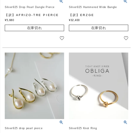
Silver925 Drop Pearl Dangle Pierce
Silver925 Hammered Wide Bangle
【訳】AFRIZO-TRE PIERCE
【訳】ERZGE
¥
5,680
¥
32,400
在庫切れ
在庫切れ
Silver925 drop pearl pierce
Silver925 Knot Ring