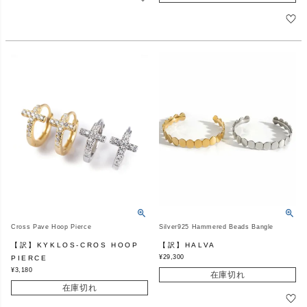
Cross Pave Hoop Pierce
Silver925 Hammered Beads Bangle
【訳】KYKLOS-CROS HOOP
【訳】HALVA
¥
29,300
PIERCE
¥
3,180
在庫切れ
在庫切れ