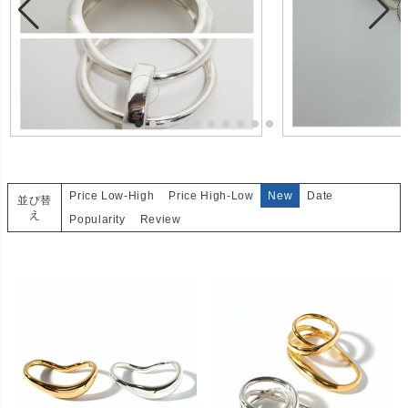
Price Low-High
Price High-Low
New
Date
並び替
え
Popularity
Review