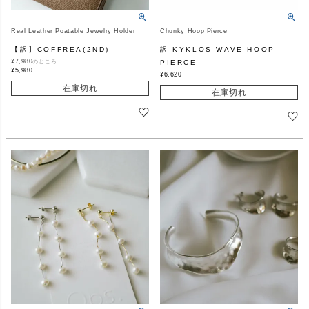
Real Leather Poatable Jewelry Holder
Chunky Hoop Pierce
【訳】COFFREA(2ND)
訳 KYKLOS-WAVE HOOP
¥
7,980
のところ
PIERCE
¥
5,980
¥
6,620
在庫切れ
在庫切れ