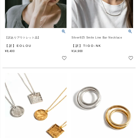
【訳ありアウトレット品】
Silver925 Smile Line Bar Necklace
【訳】EOLOU
【訳】TIGO-NK
¥
8,400
¥
14,900