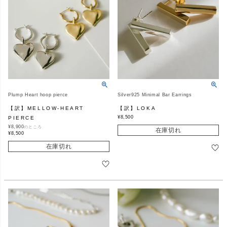
Plump Heart hoop pierce
Silver925 Minimal Bar Earrings
【訳】MELLOW-HEART
【訳】LOKA
¥
8,500
PIERCE
¥
8,900
のところ
在庫切れ
¥
8,500
在庫切れ