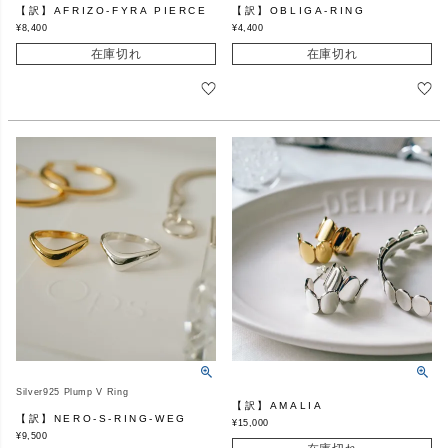
【訳】AFRIZO-FYRA PIERCE
【訳】OBLIGA-RING
¥
8,400
¥
4,400
在庫切れ
在庫切れ
Silver925 Plump V Ring
【訳】AMALIA
【訳】NERO-S-RING-WEG
¥
15,000
¥
9,500