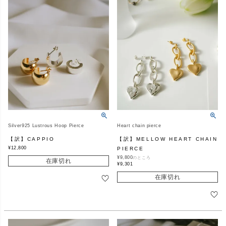
Silver925 Lustrous Hoop Pierce
Heart chain pierce
【訳】CAPPIO
【訳】MELLOW HEART CHAIN
¥
12,800
PIERCE
¥
9,800
のところ
在庫切れ
¥
9,301
在庫切れ