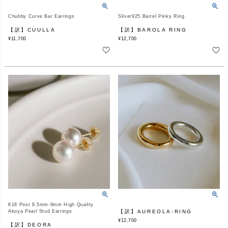
Chubby Curve Bar Earrings
Silver925 Barrel Pinky Ring
【訳】CUULLA
【訳】BAROLA RING
¥
11,700
¥
12,700
K18 Post 8.5mm-9mm High Quality
Akoya Pearl Stud Earrings
【訳】AUREOLA-RING
¥
12,700
【訳】DEORA