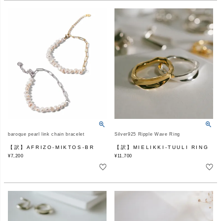
baroque pearl link chain bracelet
Silver925 Ripple Wave Ring
【訳】AFRIZO-MIKTOS-BR
【訳】MIELIKKI-TUULI RING
¥
7,200
¥
11,700