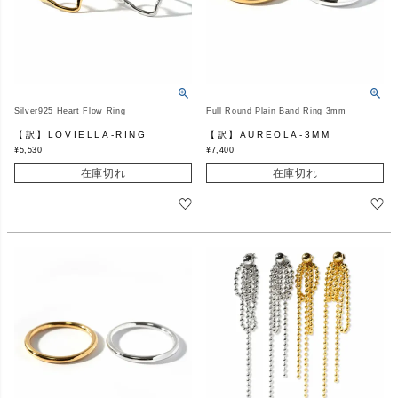
Silver925 Heart Flow Ring
Full Round Plain Band Ring 3mm
【訳】LOVIELLA-RING
【訳】AUREOLA-3MM
¥
5,530
¥
7,400
在庫切れ
在庫切れ