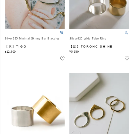
Silver925 Minimal Skinny Bar Bracelet
Silver925 Wide Tube Ring
【訳】TIGO
【訳】TORONC SHINE
¥
12,700
¥
5,350