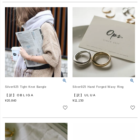
Silver925 Tight Knot Bangle
Silver925 Hand Forged Wavy Ring
【訳】OBLIGA
【訳】ULUA
¥
20,840
¥
11,150