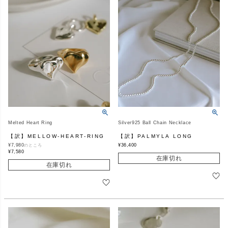
Melted Heart Ring
Silver925 Ball Chain Necklace
【訳】MELLOW-HEART-RING
【訳】PALMYLA LONG
¥
7,980
¥
36,400
のところ
¥
7,580
在庫切れ
在庫切れ