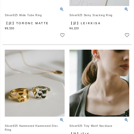
Silver925 Wide Tube Ring
Silver925 Skiny Stacking Ring
【訳】TORONC MATTE
【訳】LEIKKISA
¥
6,530
¥
4,220
Silver925 Hammered Hammered Disc
Silver925 Tiny Motif Necklace
Ring
【訳】ITIY