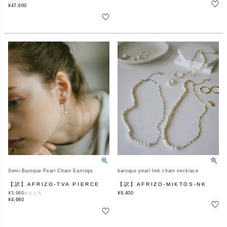
¥
47,600
Semi-Baroque Pearl Chain Earrings
baroque pearl link chain necklace
【訳】AFRIZO-TVA PIERCE
【訳】AFRIZO-MIKTOS-NK
¥
5,980
¥
9,400
のところ
¥
4,680