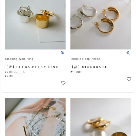
Stacking Wide Ring
Twinkle Hoop Pierce
【訳】BELUA-BULKY RING
【訳】MICORRA-OL
¥
9,800
¥
15,000
のところ
¥
9,300