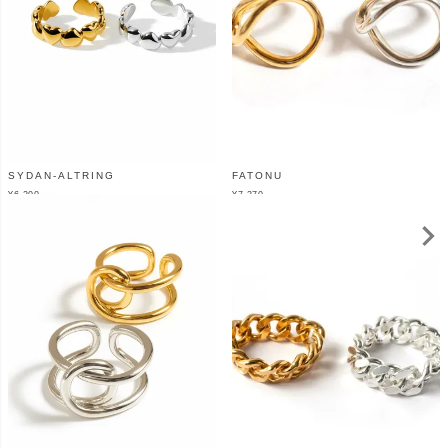
SYDAN-ALTRING
FATONU
¥
6,200
¥
7,370
（税込）
（税込）