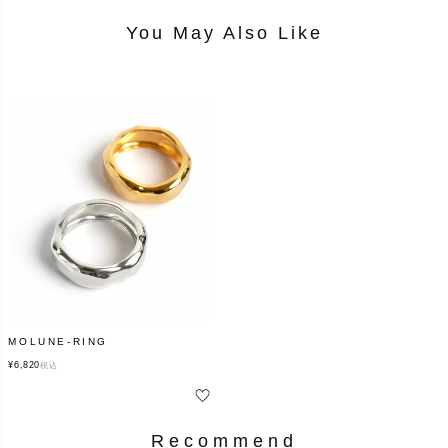
You May Also Like
MOLUNE-RING
¥
6,820
税込
Recommend