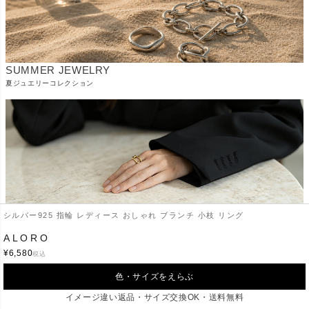
SUMMER JEWELRY
夏ジュエリーコレクション
シルバー925 指輪 レディース おしゃれ ブランチ 小枝 リング
ALORO
READY TO SHIP COLLECTION
¥
6,580
税込
在庫あり 即納商品
色・サイズをえらぶ
イメージ違い返品・サイズ交換OK・送料無料