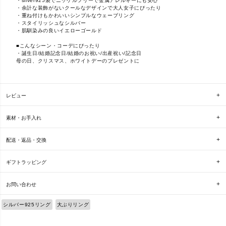
・silver925製でニッケルフリーで金属アレルギーにも安心
・余計な装飾がないクールなデザインで大人女子にぴったり
・重ね付けもかわいいシンプルなウェーブリング
・スタイリッシュなシルバー
・肌馴染みの良いイエローゴールド
■こんなシーン・コーデにぴったり
・誕生日/結婚記念日/結婚のお祝い/出産祝い/記念日
母の日、クリスマス、ホワイトデーのプレゼントに
レビュー
素材・お手入れ
配送・返品・交換
ギフトラッピング
お問い合わせ
シルバー925リング
大ぶりリング