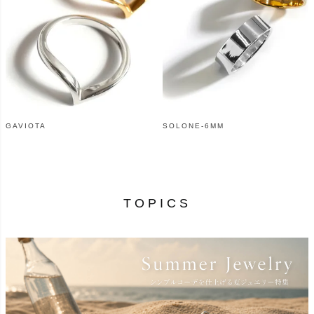
GAVIOTA
SOLONE-6MM
¥
9,790
¥
4,200
（税込）
（税込）
TOPICS