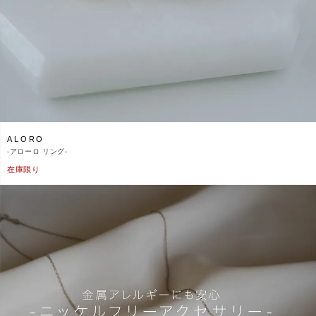
ALORO
-
アローロ リング-
在庫限り