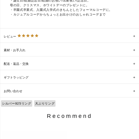
・誕生日/結婚記念日/結婚のお祝い/出産祝い/記念日。
母の日、クリスマス、ホワイトデーのプレゼントに。
・卒園式卒業式、入園式入学式のきちんとしたフォーマルコーデに。
・カジュアルコーデからちょっとお出かけのおしゃれコーデまで
レビュー
素材・お手入れ
配送・返品・交換
ギフトラッピング
お問い合わせ
シルバー925リング
大ぶりリング
Recommend