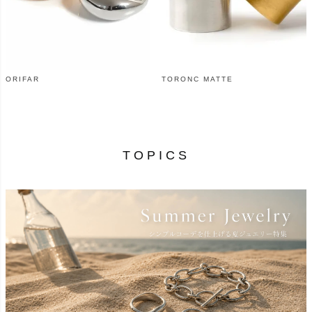
ORIFAR
TORONC MATTE
¥
12,540
¥
6,930
（税込）
（税込）
TOPICS