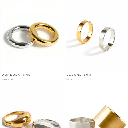
AUREOLA-RING
SOLONE-3MM
¥
13,200
¥
3,870
（税込）
（税込）