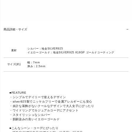
商品詳細・サイズ
シルバー：地金SILVER925
素材
イエローゴールド：地金SILVER925 K18GP ゴールドコーティング
幅：7mm
サイズ(約)
厚み：2.5mm
■FEATURE
・シンプルでデイリーで使えるデザイン
・silver925製でニッケルフリーで金属アレルギーにも安心
・余計な装飾がないクールなデザインで大人女子にぴったり
・ワイドリングでカジュアルコーデにアクセント
・スタイリッシュなシルバー
・肌馴染みの良いイエローゴールド
■こんなシーン・コーデにぴったり