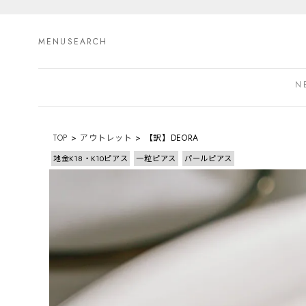
MENU
SEARCH
N
TOP
アウトレット
【訳】DEORA
地金K18・K10ピアス
一粒ピアス
パールピアス