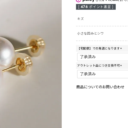
[
476
ポイント進呈 ]
キズ
小さな凹みとシワ
【宅配便】での発送になります
(
必
須
アウトレット品につき交換不可
)
(
必
須
)
商品についてのお問い合わせ