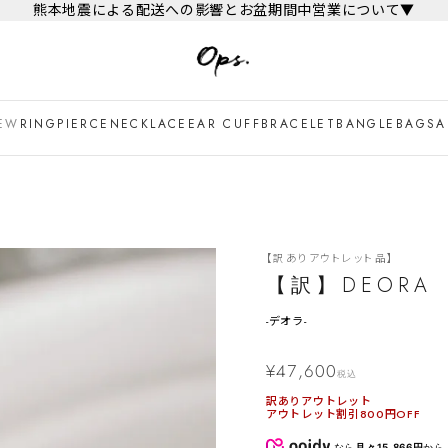
熊本地震による配送への影響とお盆期間中営業について▼
EW
RING
PIERCE
NECKLACE
EAR CUFF
BRACELET
BANGLE
BAG
SA
【訳ありアウトレット品】
【訳】DEORA
-
デオラ-
¥
47,600
税込
訳ありアウトレット
アウトレット割引800円OFF
なら
月々15,866円
から