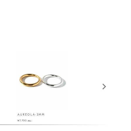
AUREOLA-3MM
GRAVE-SOLO
¥
7,700
¥
22,000
（税込）
（税込）