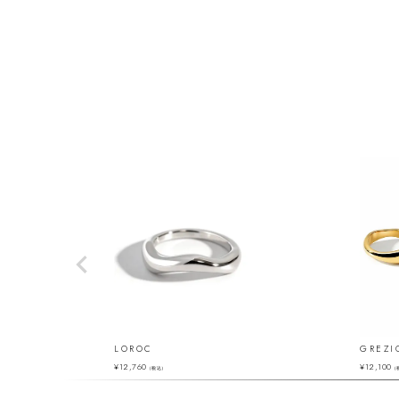
LOROC
GREZI
¥
12,760
¥
12,100
（税込）
（