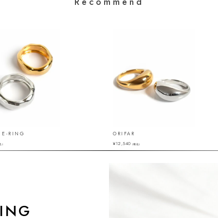
Recommend
E-RING
ORIFAR
¥
12,540
込）
（税込）
ING