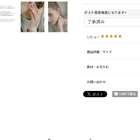
ポスト投函発送になります
(
必
須
9号 シルバ
)
ー
レビュー
(silver925)
商品詳細・サイズ
素材・お手入れ
お問い合わせ