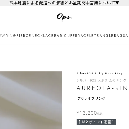
熊本地震による配送への影響とお盆期間中営業について▼
EW
RING
PIERCE
NECKLACE
EAR CUFF
BRACELET
BANGLE
BAG
SA
Silver925 Puffy Hoop Ring
シルバー925 大ぶり 太め リング
AUREOLA-RI
-
アウレオラ リング-
¥
13,200
税込
[
132
ポイント進呈 ]