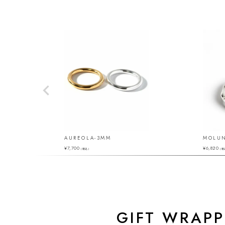
AUREOLA-3MM
MOLUN
¥
7,700
¥
6,820
（税込）
（税
GIFT WRAPP