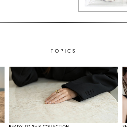
TOPICS
READY TO SHIP COLLECTION
S