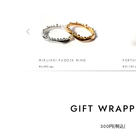
MIELIKKI-PUDOTA RING
FORTU
¥
6,600
¥
21,120
（税込）
（
GIFT WRAPP
300円(税込)