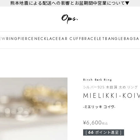
熊本地震による配送への影響とお盆期間中営業について▼
EW
RING
PIERCE
NECKLACE
EAR CUFF
BRACELET
BANGLE
BAG
SA
Birch Bark Ring
シルバー925 木目調 太め リング
MIELIKKI-KOI
-
ミエリッキ コイヴ-
¥
6,600
税込
[
66
ポイント進呈 ]