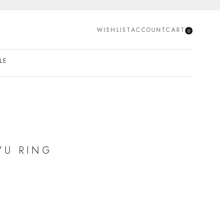
SEARCH
WISHLIST
ACCOUNT
CART
0
LE
VU RING