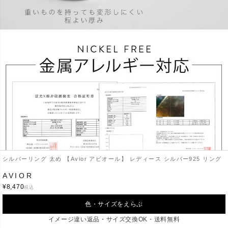
シルバーリング 太め 【Avior アビオール】 レディース シルバー925 リング
AVIOR
¥
8,470
税込
色・サイズをえらぶ
イメージ違い返品・サイズ交換OK・送料無料