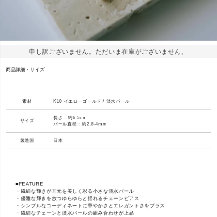
申し訳ございません。ただいま在庫がございません。
商品詳細・サイズ
素材
K10 イエローゴールド / 淡水パール
長さ : 約6.5cm
サイズ
パール直径 : 約2.8-4mm
製造国
日本
■FEATURE
・繊細な輝きが耳元を美しく彩る小さな淡水パール
・優雅な輝きを放つゆらゆらと揺れるチェーンピアス
・シンプルなコーディネートに華やかさとエレガントさをプラス
・繊細なチェーンと淡水パールの組み合わせが上品