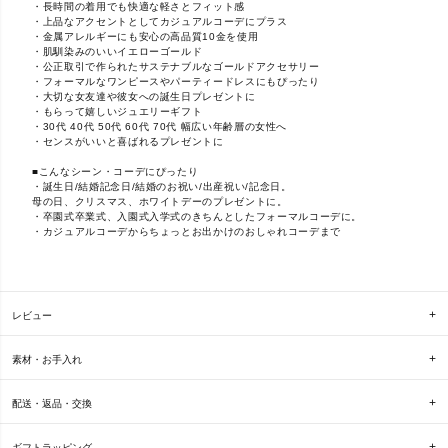
・長時間の着用でも快適な軽さとフィット感
・上品なアクセントとしてカジュアルコーデにプラス
・金属アレルギーにも安心の高品質10金を使用
・肌馴染みのいいイエローゴールド
・公正取引で作られたサステナブルなゴールドアクセサリー
・フォーマルなワンピースやパーティードレスにもぴったり
・大切な女友達や彼女への誕生日プレゼントに
・もらって嬉しいジュエリーギフト
・30代 40代 50代 60代 70代 幅広い年齢層の女性へ
・センスがいいと喜ばれるプレゼントに
■こんなシーン・コーデにぴったり
・誕生日/結婚記念日/結婚のお祝い/出産祝い/記念日。
母の日、クリスマス、ホワイトデーのプレゼントに。
・卒園式卒業式、入園式入学式のきちんとしたフォーマルコーデに。
・カジュアルコーデからちょっとお出かけのおしゃれコーデまで
レビュー
素材・お手入れ
配送・返品・交換
ギフトラッピング