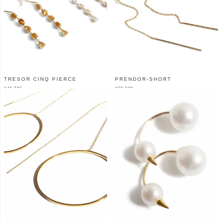
TRESOR CINQ PIERCE
PRENDOR-SHORT
¥
40,700
¥
52,800
（税込）
（税込）