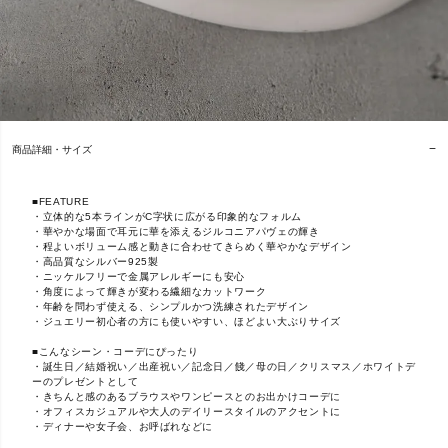
商品詳細・サイズ
■FEATURE
・立体的な5本ラインがC字状に広がる印象的なフォルム
・華やかな場面で耳元に華を添えるジルコニアパヴェの輝き
・程よいボリューム感と動きに合わせてきらめく華やかなデザイン
・高品質なシルバー925製
・ニッケルフリーで金属アレルギーにも安心
・角度によって輝きが変わる繊細なカットワーク
・年齢を問わず使える、シンプルかつ洗練されたデザイン
・ジュエリー初心者の方にも使いやすい、ほどよい大ぶりサイズ
■こんなシーン・コーデにぴったり
・誕生日／結婚祝い／出産祝い／記念日／餞／母の日／クリスマス／ホワイトデ
ーのプレゼントとして
・きちんと感のあるブラウスやワンピースとのお出かけコーデに
・オフィスカジュアルや大人のデイリースタイルのアクセントに
・ディナーや女子会、お呼ばれなどに