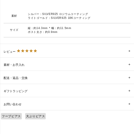
シルバー：SILVER925 ロジウムコーティング
素材
ライトゴールド：SILVER925 18Kコーティング
縦：約14.3mm * 幅：約11.5mm
サイズ
ポスト太さ：約0.9mm
レビュー
素材・お手入れ
配送・返品・交換
ギフトラッピング
お問い合わせ
フープピアス
大ぶりピアス