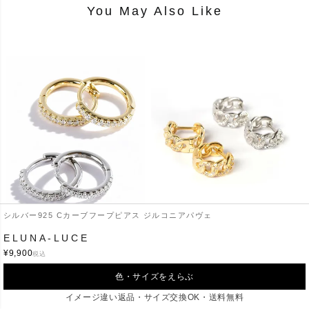
You May Also Like
シルバー925 Cカーブフープピアス ジルコニアパヴェ
KYKLOS-STR CV PAVE
KYKLOS-CHAIN PIERCE
ELUNA-LUCE
HOOP PIERCE
¥
9,900
税込
¥
9,900
¥
6,490
税込
税込
色・サイズをえらぶ
イメージ違い返品・サイズ交換OK・送料無料