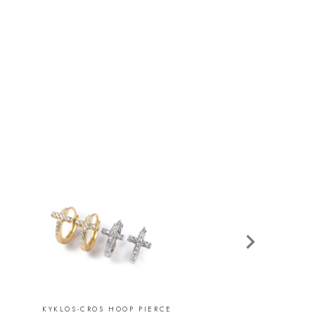
KYKLOS-CROS HOOP PIERCE
KYKLOS-FLAT HO