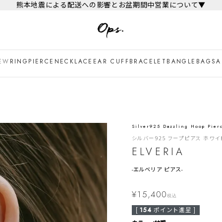
熊本地震による配送への影響とお盆期間中営業について▼
EW
RING
PIERCE
NECKLACE
EAR CUFF
BRACELET
BANGLE
BAG
SA
Silver925 Dazzling Hoop Pier
シルバー925 フープピアス ホワ
ELVERIA
-
エルベリア ピアス-
¥
15,400
税込
[
154
ポイント進呈 ]