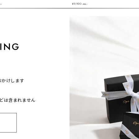
¥
9,900
込）
（税込）
ING
おかけします
どは含まれません