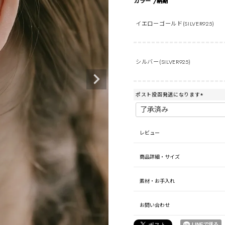
カラー
納期
イエローゴールド(SILVER925)
シルバー(SILVER925)
ポスト投函発送になります
(
必
須
)
レビュー
商品詳細・サイズ
素材・お手入れ
お問い合わせ