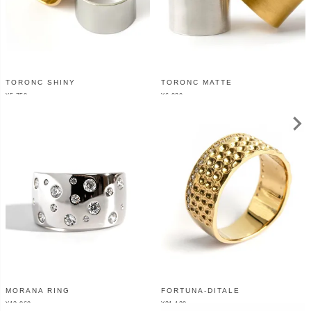
TORONC SHINY
TORONC MATTE
¥
5,750
¥
6,930
（税込）
（税込）
MORANA RING
FORTUNA-DITALE
¥
13,860
¥
21,120
（税込）
（税込）