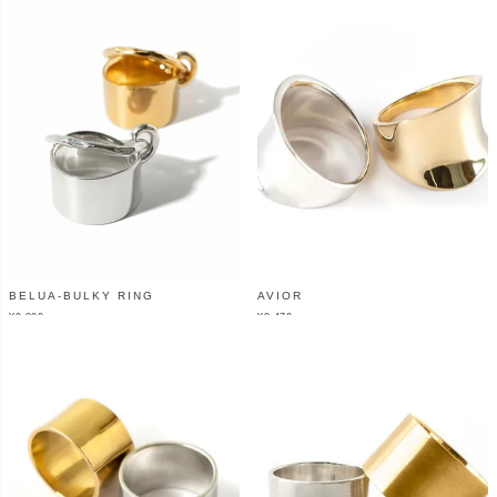
BELUA-BULKY RING
AVIOR
¥
9,800
¥
8,470
（税込）
（税込）