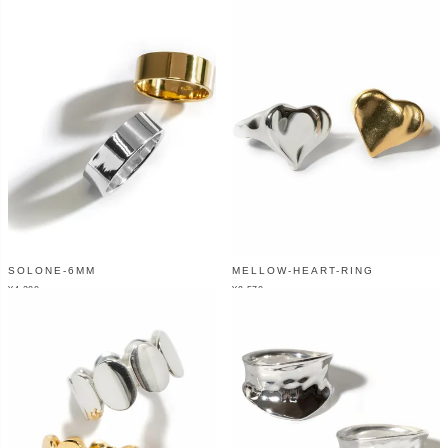
SOLONE-6MM
MELLOW-HEART-RING
¥
4,200
¥
9,570
（税込）
（税込）