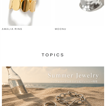
AMALIA RING
MOONU
¥
9,900
¥
12,540
（税込）
（税込）
TOPICS