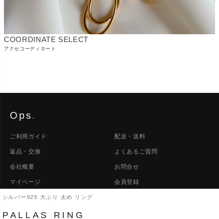
COORDINATE SELECT
アクセコーディネート
Ops
.
ご利用ガイド
配送・送料
返品・交換
よくあるご質問
会社概要
お問合せ
マイページ
会員登録
シルバー925 大ぶり 太め リング
LINE
INSTAGRAM
PINTEREST
PALLAS RING