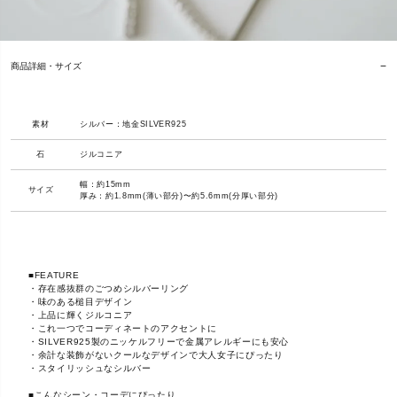
商品詳細・サイズ
素材
シルバー：地金SILVER925
石
ジルコニア
幅：約15mm
サイズ
厚み：約1.8mm(薄い部分)〜約5.6mm(分厚い部分)
■FEATURE
・存在感抜群のごつめシルバーリング
・味のある槌目デザイン
・上品に輝くジルコニア
・これ一つでコーディネートのアクセントに
・SILVER925製のニッケルフリーで金属アレルギーにも安心
・余計な装飾がないクールなデザインで大人女子にぴったり
・スタイリッシュなシルバー
■こんなシーン・コーデにぴったり