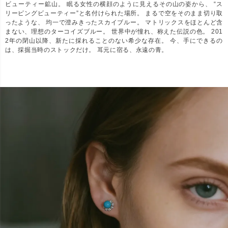
ビューティー鉱山。 眠る女性の横顔のように見えるその山の姿から、 “ス
リーピングビューティー”と名付けられた場所。 まるで空をそのまま切り取
ったような、 均一で澄みきったスカイブルー。 マトリックスをほとんど含
まない、理想のターコイズブルー。 世界中が憧れ、称えた伝説の色。 201
2年の閉山以降、新たに採れることのない希少な存在。 今、手にできるの
は、採掘当時のストックだけ。 耳元に宿る、永遠の青。