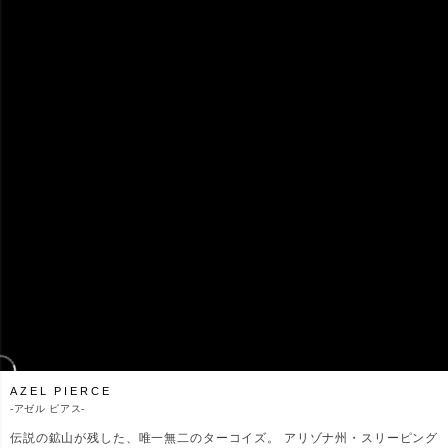
AZEL PIERCE
-
アゼル ピアス-
伝説の鉱山が残した、唯一無二のターコイズ。 アリゾナ州・スリーピング