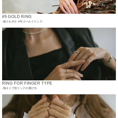
#9 GOLD RING
-残りわずか 9号ゴールドリング-
RING FOR FINGER TYPE
-指タイプ別リングの選び方-