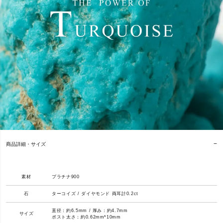
商品詳細・サイズ
素材
プラチナ900
石
ターコイズ / ダイヤモンド 両耳計0.2ct
直径：約6.5mm / 厚み：約4.7mm
サイズ
ポスト太さ：約0.62mm*10mm