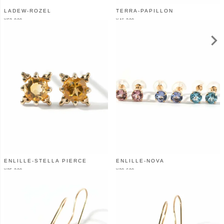
LADEW-ROZEL
TERRA-PAPILLON
¥
52,800
¥
46,200
（税込）
（税込）
ENLILLE-STELLA PIERCE
ENLILLE-NOVA
¥
25,300
¥
28,600
（税込）
（税込）