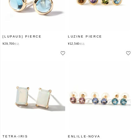
[LUPAUS] PIERCE
LUZINE PIERCE
¥
29,700
¥
12,540
税込
税込
TETRA-IRIS
ENLILLE-NOVA