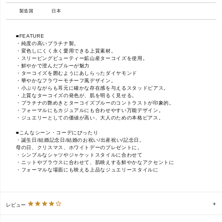
製造国
日本
■FEATURE
・純度の高いプラチナ製。
・変色しにくく永く愛用できる上質素材。
・スリーピングビューティー鉱山産ターコイズを使用。
・鮮やかで澄んだブルーが魅力
・ターコイズを囲むようにあしらったダイヤモンド
・華やかなフラワーモチーフ風デザイン。
・小ぶりながらも耳元に確かな存在感を与えるスタッドピアス。
・上質なターコイズの発色が、肌を明るく見せる。
・プラチナの艶めきとターコイズブルーのコントラストが印象的。
・フォーマルにもカジュアルにも合わせやすい万能デザイン。
・ジュエリーとしての価値が高い、大人のための本格ピアス。
■こんなシーン・コーデにぴったり
・誕生日/結婚記念日/結婚のお祝い/出産祝い/記念日。
母の日、クリスマス、ホワイトデーのプレゼントに。
・シンプルなシャツやジャケットスタイルに合わせて
・ニットやブラウスに合わせて、肌映えする鮮やかなアクセントに
・フォーマルな場面にも映える上品なジュエリースタイルに
レビュー