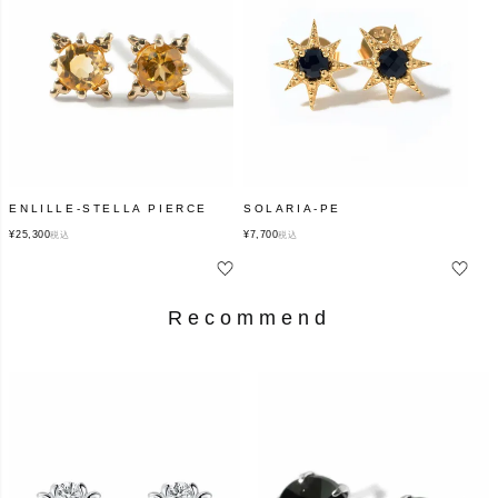
ENLILLE-STELLA PIERCE
SOLARIA-PE
¥
25,300
¥
7,700
税込
税込
Recommend