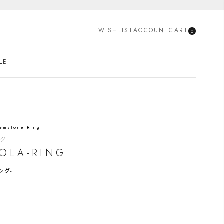
SEARCH
WISHLIST
ACCOUNT
CART
0
LE
Gemstone Ring
ング
IOLA-RING
ング-