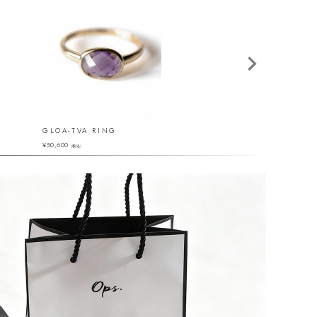
GLOA-TVA RING
PALVE-AZUR-RIN
¥
50,600
¥
62,700
（税込）
（税込）