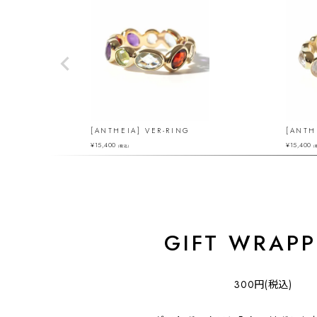
[ANTHEIA] VER-RING
[ANTH
¥
15,400
¥
15,400
（税込）
（
GIFT WRAPP
300円(税込)