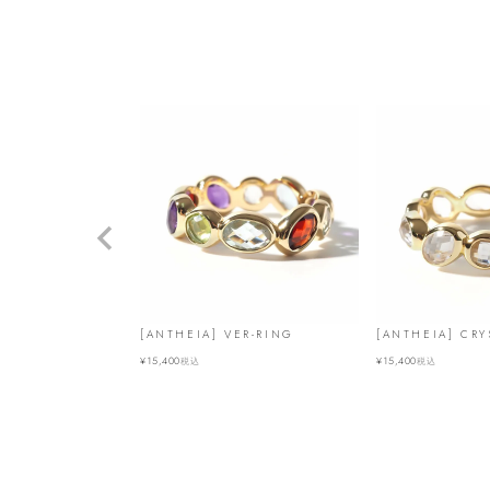
[ANTHEIA] VER-RING
[ANTHEIA] CRY
¥
15,400
¥
15,400
税込
税込