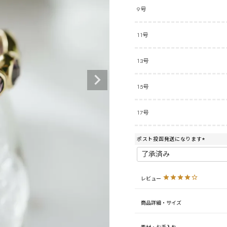
9号
11号
13号
15号
17号
ポスト投函発送になります
(
必
須
)
レビュー
商品詳細・サイズ