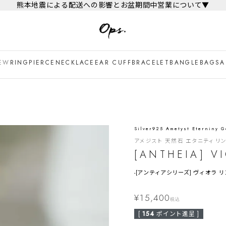
熊本地震による配送への影響とお盆期間中営業について▼
EW
RING
PIERCE
NECKLACE
EAR CUFF
BRACELET
BANGLE
BAG
SA
Silver925 Ametyst Eterniny 
アメジスト 天然石 エタニティ リ
[ANTHEIA] V
-
[アンティアシリーズ] ヴィオラ リ
¥
15,400
税込
[
154
ポイント進呈 ]