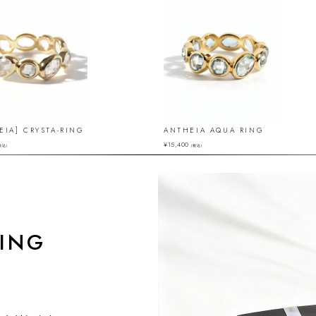
EIA] CRYSTA-RING
ANTHEIA AQUA RING
¥
15,400
税込）
（税込）
ING