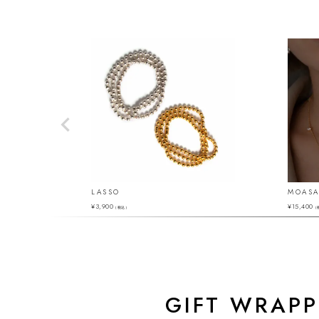
LASSO
MOASA
¥
3,900
¥
15,400
（税込）
（
GIFT WRAPP