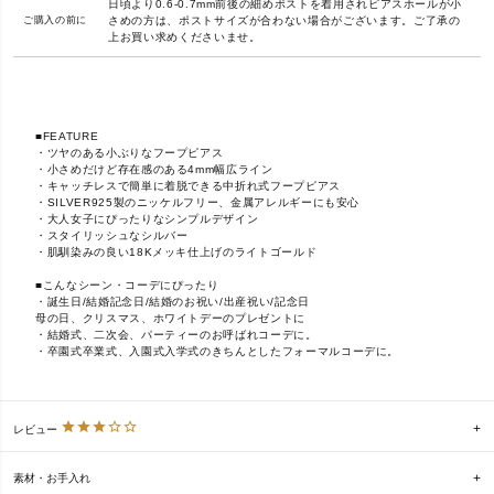
日頃より0.6-0.7mm前後の細めポストを着用されピアスホールが小
ご購入の前に
さめの方は、ポストサイズが合わない場合がございます。ご了承の
上お買い求めくださいませ。
■FEATURE
・ツヤのある小ぶりなフープピアス
・小さめだけど存在感のある4mm幅広ライン
・キャッチレスで簡単に着脱できる中折れ式フープピアス
・SILVER925製のニッケルフリー、金属アレルギーにも安心
・大人女子にぴったりなシンプルデザイン
・スタイリッシュなシルバー
・肌馴染みの良い18Kメッキ仕上げのライトゴールド
■こんなシーン・コーデにぴったり
・誕生日/結婚記念日/結婚のお祝い/出産祝い/記念日
母の日、クリスマス、ホワイトデーのプレゼントに
・結婚式、二次会、パーティーのお呼ばれコーデに。
・卒園式卒業式、入園式入学式のきちんとしたフォーマルコーデに。
レビュー
素材・お手入れ