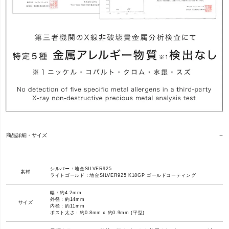
商品詳細・サイズ
シルバー：地金SILVER925
素材
ライトゴールド：地金SILVER925 K18GP ゴールドコーティング
幅：約4.2mm
外径：約14mm
サイズ
内径：約11mm
ポスト太さ：約0.8mm x 約0.9mm (平型)