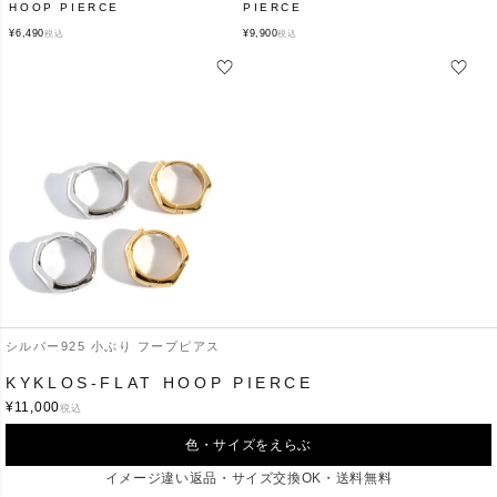
HOOP PIERCE
PIERCE
¥
6,490
¥
9,900
税込
税込
シルバー925 小ぶり フープピアス
KYKLOS-WAVE HOOP
KYKLOS-FLAT HOOP PIERCE
PIERCE
¥
11,000
税込
¥
6,820
税込
色・サイズをえらぶ
イメージ違い返品・サイズ交換OK・送料無料
Recommend