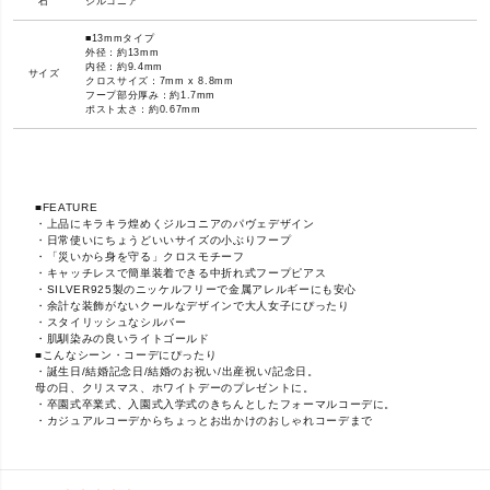
石
ジルコニア
■13mmタイプ
外径：約13mm
内径：約9.4mm
サイズ
クロスサイズ：7mm x 8.8mm
フープ部分厚み：約1.7mm
ポスト太さ：約0.67mm
■FEATURE
・上品にキラキラ煌めくジルコニアのパヴェデザイン
・日常使いにちょうどいいサイズの小ぶりフープ
・「災いから身を守る」クロスモチーフ
・キャッチレスで簡単装着できる中折れ式フープピアス
・SILVER925製のニッケルフリーで金属アレルギーにも安心
・余計な装飾がないクールなデザインで大人女子にぴったり
・スタイリッシュなシルバー
・肌馴染みの良いライトゴールド
■こんなシーン・コーデにぴったり
・誕生日/結婚記念日/結婚のお祝い/出産祝い/記念日。
母の日、クリスマス、ホワイトデーのプレゼントに。
・卒園式卒業式、入園式入学式のきちんとしたフォーマルコーデに。
・カジュアルコーデからちょっとお出かけのおしゃれコーデまで