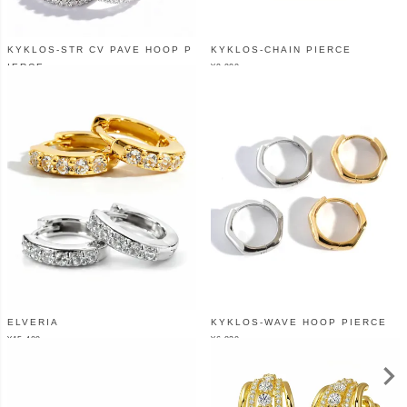
KYKLOS-STR CV PAVE HOOP P
KYKLOS-CHAIN PIERCE
IERCE
¥
9,900
（税込）
¥
6,490
（税込）
ELVERIA
KYKLOS-WAVE HOOP PIERCE
¥
15,400
¥
6,820
（税込）
（税込）