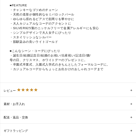
■FEATURE
・チャンキーなゴツめのチェーン
・天然の造形が個性的なセミバロックパール
・ゆらゆら揺れるピアスで顔周りを華やかに
・大人カジュアルなコーデのアクセントに
・SILVER925製のニッケルフリーで金属アレルギーにも安心
・シンプルデザインで大人女子にぴったり
・スタイリッシュなシルバー
・肌馴染みの良いライトゴールド
■こんなシーン・コーデにぴったり
・誕生日/結婚記念日/結婚のお祝い/出産祝い/記念日/餞/
母の日、クリスマス、ホワイトデーのプレゼントに。
・卒園式卒業式、入園式入学式のきちんとしたフォーマルコーデに。
・カジュアルコーデからちょっとお出かけのおしゃれコーデまで
レビュー
素材・お手入れ
配送・返品・交換
ギフトラッピング