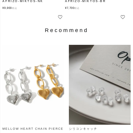
AFRIZO-MIKTOS-NK
AFRIZO-MIKTOS-BR
¥
9,900
¥
7,700
税込
税込
Recommend
MELLOW HEART CHAIN PIERCE
シリコンキャッチ