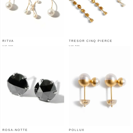
RITVA
TRESOR CINQ PIERCE
¥
46,200
¥
40,700
（税込）
（税込）
ROSA-NOTTE
POLLUX