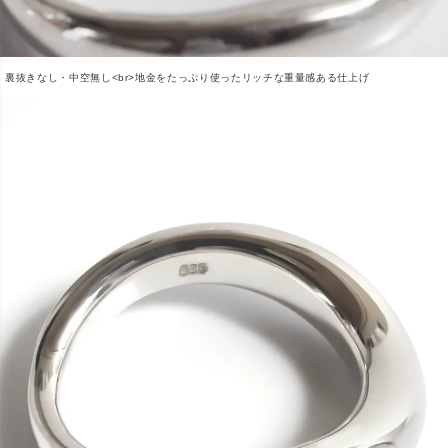
裏抜きなし・中空無し<br>地金をたっぷり使ったリッチな重量感ある仕上げ