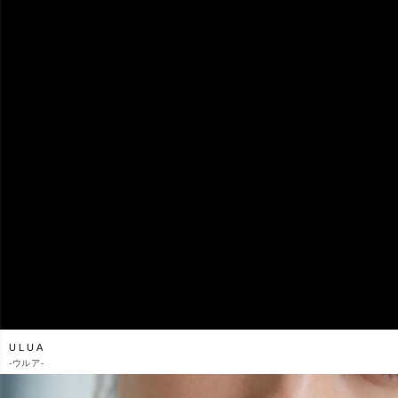
ULUA
-
ウルア-