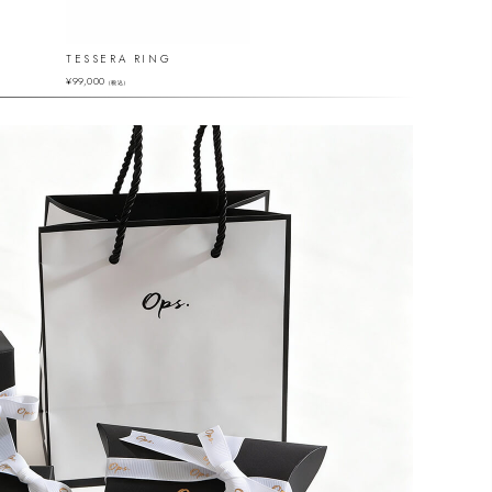
TESSERA RING
TERRA-CLAVA-RI
¥
99,000
¥
82,500
（税込）
（税込）