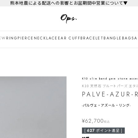
熊本地震による配送への影響とお盆期間中営業について▼
EW
RING
PIERCE
NECKLACE
EAR CUFF
BRACELET
BANGLE
BAG
SA
K10 slim band gem stone acce
K10 天然石 ブルートパーズ エタ
PALVE-AZUR-
-
パルヴェ・アズール・リング-
¥
62,700
税込
[
627
ポイント進呈 ]