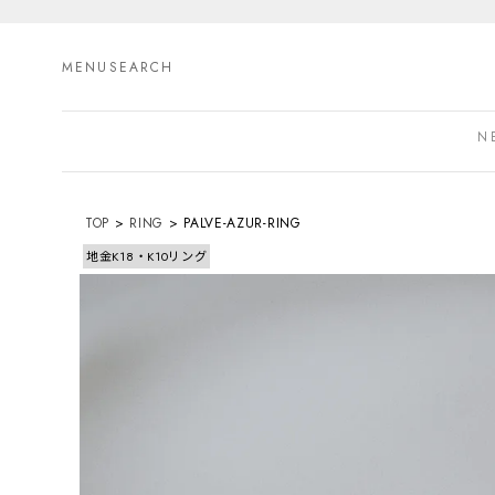
MENU
SEARCH
N
TOP
RING
PALVE-AZUR-RING
地金K18・K10リング