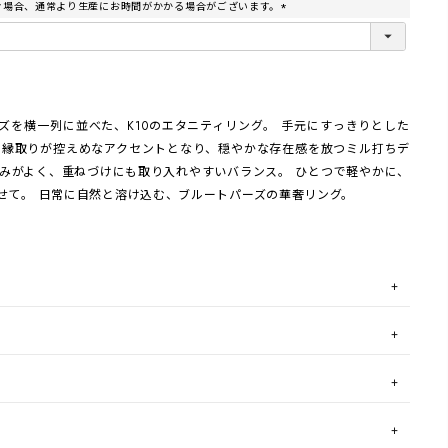
む場合、通常より生産にお時間がかかる場合がございます。
(
必
須
)
ズを横一列に並べた、K10のエタニティリング。 手元にすっきりとした
 縁取りが控えめなアクセントとなり、穏やかな存在感を放つミル打ちデ
じみがよく、重ねづけにも取り入れやすいバランス。 ひとつで軽やかに、
せて。 日常に自然と溶け込む、ブルートパーズの華奢リング。