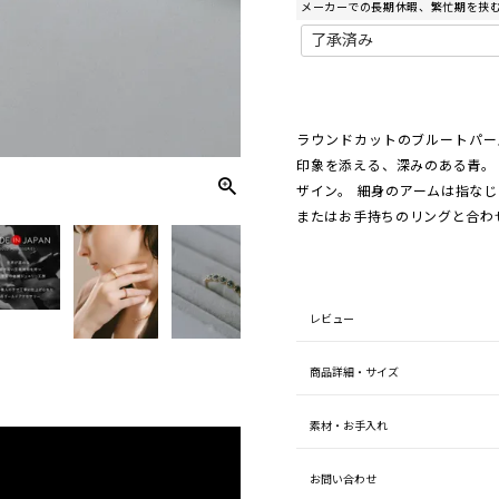
メーカーでの長期休暇、繁忙期を挟
)
ラウンドカットのブルートパー
印象を添える、深みのある青。
ザイン。 細身のアームは指な
またはお手持ちのリングと合わ
レビュー
商品詳細・サイズ
素材・お手入れ
お問い合わせ