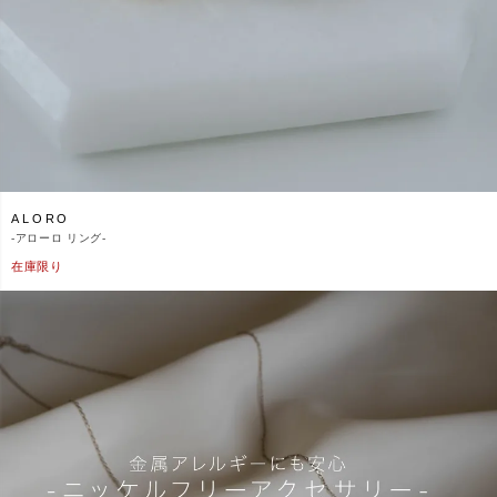
ALORO
-
アローロ リング-
在庫限り