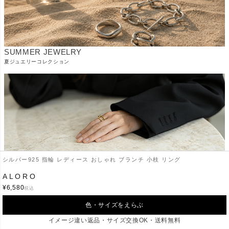
SUMMER JEWELRY
夏ジュエリーコレクション
シルバー925 指輪 レディース おしゃれ ブランチ 小枝 リング
ALORO
READY TO SHIP COLLECTION
¥
6,580
税込
在庫あり 即納商品
色・サイズをえらぶ
イメージ違い返品・サイズ交換OK・送料無料