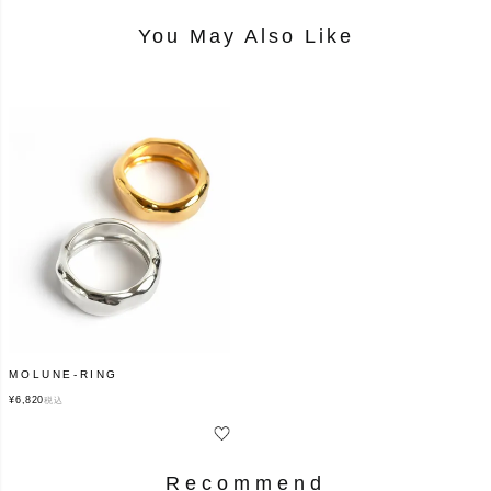
You May Also Like
MOLUNE-RING
¥
6,820
税込
Recommend