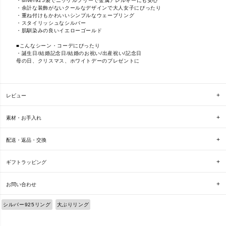
・silver925製でニッケルフリーで金属アレルギーにも安心
・余計な装飾がないクールなデザインで大人女子にぴったり
・重ね付けもかわいいシンプルなウェーブリング
・スタイリッシュなシルバー
・肌馴染みの良いイエローゴールド
■こんなシーン・コーデにぴったり
・誕生日/結婚記念日/結婚のお祝い/出産祝い/記念日
母の日、クリスマス、ホワイトデーのプレゼントに
レビュー
素材・お手入れ
配送・返品・交換
ギフトラッピング
お問い合わせ
シルバー925リング
大ぶりリング