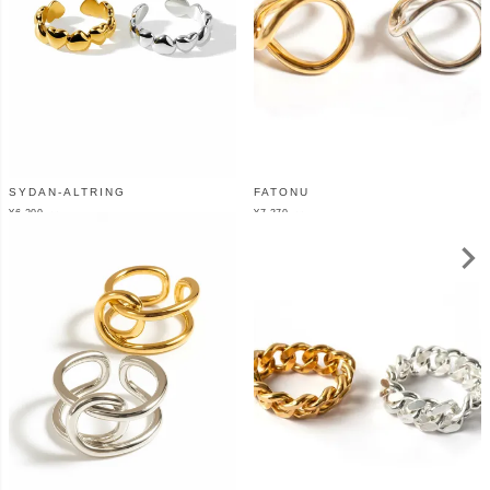
SYDAN-ALTRING
FATONU
¥
6,200
¥
7,370
（税込）
（税込）