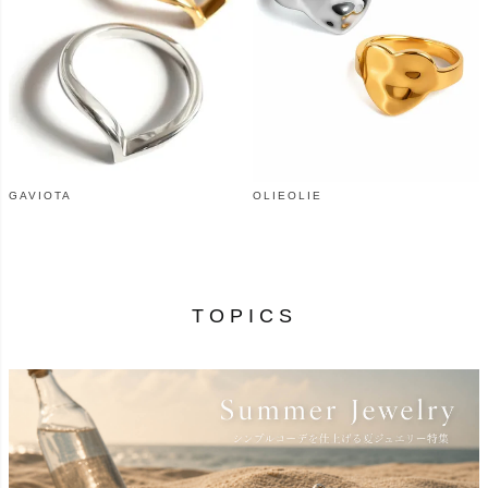
GAVIOTA
OLIEOLIE
¥
9,790
¥
6,580
（税込）
（税込）
TOPICS