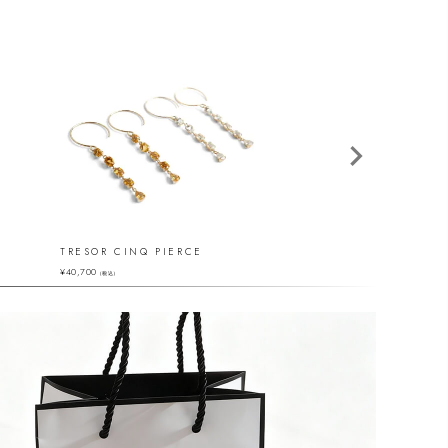
TRESOR CINQ PIERCE
MAROLOKKO
¥
40,700
¥
36,850
（税込）
（税込）