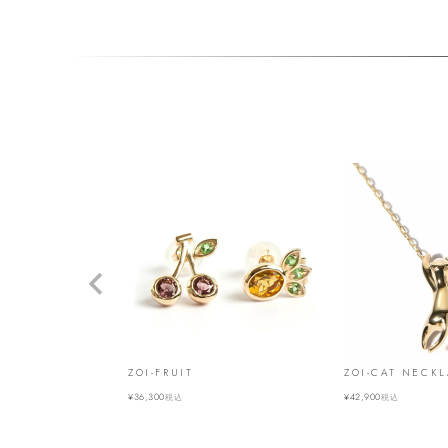
ZOI-FRUIT
ZOI-CAT NECK
¥
36,300
¥
42,900
税込
税込