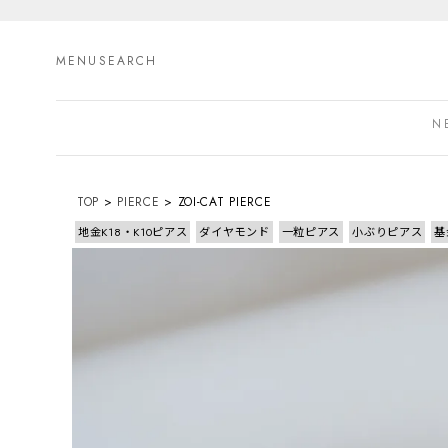
MENU
SEARCH
N
TOP
PIERCE
ZOI-CAT PIERCE
地金K18・K10ピアス
ダイヤモンド
一粒ピアス
小ぶりピアス
基