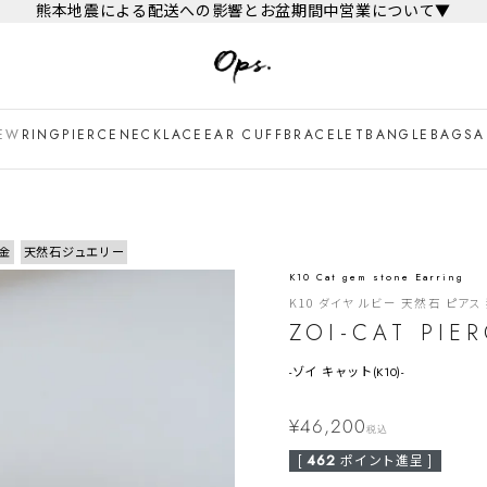
熊本地震による配送への影響とお盆期間中営業について▼
EW
RING
PIERCE
NECKLACE
EAR CUFF
BRACELET
BANGLE
BAG
SA
金
天然石ジュエリー
K10 Cat gem stone Earring
K10 ダイヤ ルビー 天然石 ピアス
ZOI-CAT PIE
-
ゾイ キャット(K10)-
¥
46,200
税込
[
462
ポイント進呈 ]