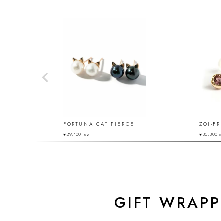
FORTUNA CAT PIERCE
ZOI-FR
¥
29,700
¥
36,300
（税込）
（
GIFT WRAPP