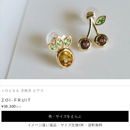
商品詳細・サイズ
トロピカル 天然石 ピアス
ZOI-FRUIT
¥
36,300
K10 YELLOW GOLD
税込
素材
パイン：シトリン・グリーンガーネット
チェリー：ピンクトルマリン・グリーンガーネット
色・サイズをえらぶ
パイン：W8.7mm x H9.7mm
イメージ違い返品・サイズ交換OK・送料無料
サイズ(約)
チェリー：W10mm x H11mm