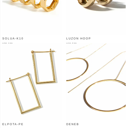
SOLUA-K10
LUZON HOOP
¥
39,600
¥
60,500
（税込）
（税込）
ELPOTA-PE
DENEB