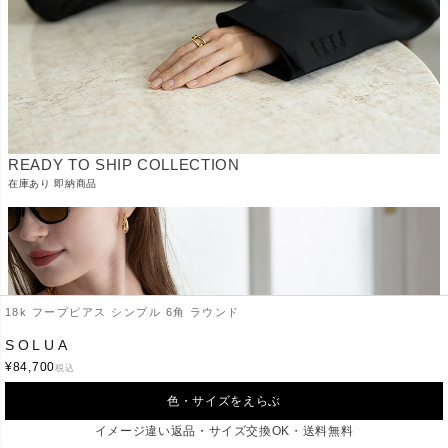
READY TO SHIP COLLECTION
在庫あり 即納商品
18k フープピアス シンプル 6角 ラウンド
SOLUA
¥
84,700
税込
色・サイズをえらぶ
SHORT NECKLACE
イメージ違い返品・サイズ交換OK・送料無料
-短めショートネックレス-