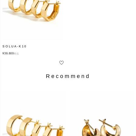
SOLUA-K10
¥
39,600
税込
Recommend