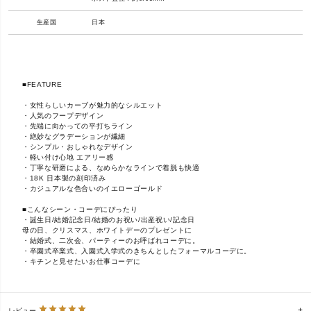
生産国
日本
■FEATURE
・女性らしいカーブが魅力的なシルエット
・人気のフープデザイン
・先端に向かっての平打ちライン
・絶妙なグラデーションが繊細
・シンプル・おしゃれなデザイン
・軽い付け心地 エアリー感
・丁寧な研磨による、なめらかなラインで着脱も快適
・18K 日本製の刻印済み
・カジュアルな色合いのイエローゴールド
■こんなシーン・コーデにぴったり
・誕生日/結婚記念日/結婚のお祝い/出産祝い/記念日
母の日、クリスマス、ホワイトデーのプレゼントに
・結婚式、二次会、パーティーのお呼ばれコーデに。
・卒園式卒業式、入園式入学式のきちんとしたフォーマルコーデに。
・キチンと見せたいお仕事コーデに
レビュー