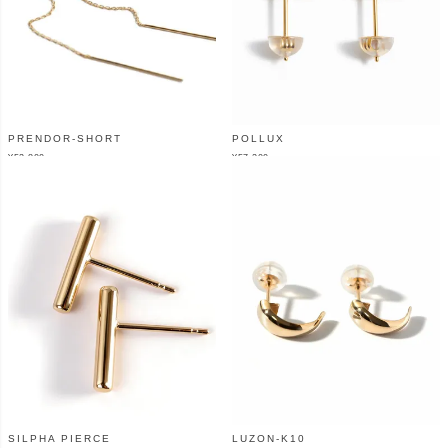
PRENDOR-SHORT
POLLUX
¥
52,800
¥
57,200
（税込）
（税込）
SILPHA PIERCE
LUZON-K10