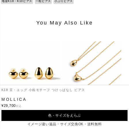
地金K18・K10ピアス
一粒ピアス
小ぶりピアス
You May Also Like
K18 豆・エッグ 小粒モチーフ つけっぱなし ピアス
MOLLICA
¥
29,700
税込
MOLLICA-GRAND
MOLLICA NECKLACE
色・サイズをえらぶ
¥
36,300
¥
73,700
税込
税込
イメージ違い返品・サイズ交換OK・送料無料