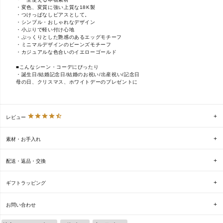
・変色、変質に強い上質な18K製
・つけっぱなしピアスとして。
・シンプル・おしゃれなデザイン
・小ぶりで軽い付け心地
・ぷっくりとした艶感のあるエッグモチーフ
・ミニマルデザインのビーンズモチーフ
・カジュアルな色合いのイエローゴールド
■こんなシーン・コーデにぴったり
・誕生日/結婚記念日/結婚のお祝い/出産祝い/記念日
母の日、クリスマス、ホワイトデーのプレゼントに
レビュー
素材・お手入れ
配送・返品・交換
ギフトラッピング
お問い合わせ