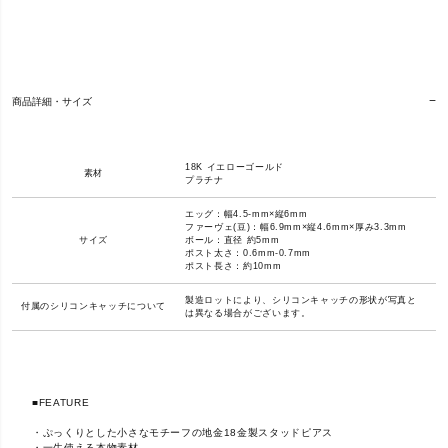
商品詳細・サイズ
18K イエローゴールド
素材
プラチナ
エッグ：幅4.5-mm×縦6mm
ファーヴェ(豆)：幅6.9mm×縦4.6mm×厚み3.3mm
サイズ
ボール：直径 約5mm
ポスト太さ：0.6mm-0.7mm
ポスト長さ：約10mm
製造ロットにより、シリコンキャッチの形状が写真と
付属のシリコンキャッチについて
は異なる場合がございます。
■FEATURE
・ぷっくりとした小さなモチーフの地金18金製スタッドピアス
・一生使える本物素材