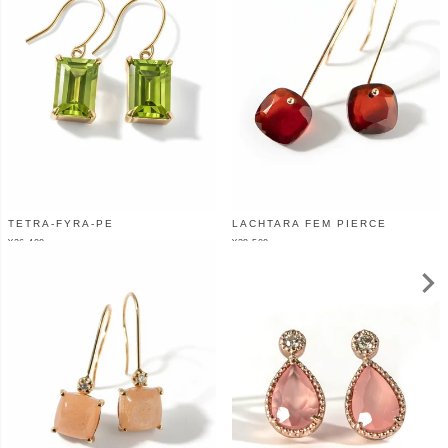
TETRA-FYRA-PE
LACHTARA FEM PIERCE
¥
26,400
¥
38,500
（税込）
（税込）