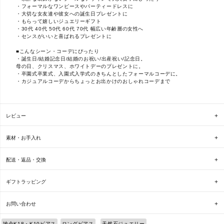
・フォーマルなワンピースやパーティードレスに
・大切な女友達や彼女への誕生日プレゼントに
・もらって嬉しいジュエリーギフト
・30代 40代 50代 60代 70代 幅広い年齢層の女性へ
・センスがいいと喜ばれるプレゼントに
■こんなシーン・コーデにぴったり
・誕生日/結婚記念日/結婚のお祝い/出産祝い/記念日。
母の日、クリスマス、ホワイトデーのプレゼントに。
・卒園式卒業式、入園式入学式のきちんとしたフォーマルコーデに。
・カジュアルコーデからちょっとお出かけのおしゃれコーデまで
レビュー
素材・お手入れ
配送・返品・交換
ギフトラッピング
お問い合わせ
地金K18・K10ピアス
ロングピアス
天然石ジュエリー