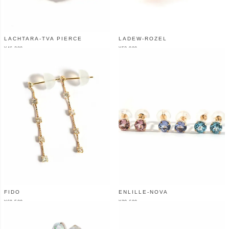
LACHTARA-TVA PIERCE
LADEW-ROZEL
¥
46,200
¥
52,800
（税込）
（税込）
FIDO
ENLILLE-NOVA
¥
60,500
¥
28,600
（税込）
（税込）