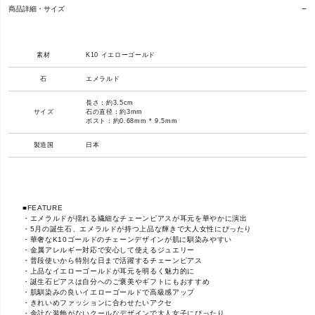
商品詳細・サイズ
素材
K10 イエローゴールド
石
エメラルド
長さ：約3.5cm
サイズ
石の直径：約3mm
ポスト：約0.68mm * 9.5mm
製造国
日本
■FEATURE
・エメラルドが揺れる繊細なチェーンピアスが耳元を華やかに演出
・5月の誕生石、エメラルドが持つ上品な輝きで大人女性にぴったり
・華奢なK10ゴールドのチェーンデザインが肌に馴染みやすい
・金属アレルギー対応で安心して使えるジュエリー
・普段使いから特別な日まで活躍するチェーンピアス
・上品なイエローゴールドが耳元を明るく魅力的に
・誕生石ピアスは自分へのご褒美やギフトにもおすすめ
・肌馴染みの良いイエローゴールドで高級感アップ
・きれいめファッションに合わせたいアクセ
・余計な装飾がないクールなデザインで大人女子にぴったり