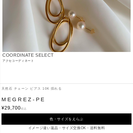
COORDINATE SELECT
アクセコーディネート
天然石 チェーン ピアス 10K 揺れる
MEGREZ-PE
Ops
.
¥
29,700
税込
ご利用ガイド
配送・送料
色・サイズをえらぶ
返品・交換
よくあるご質問
イメージ違い返品・サイズ交換OK・送料無料
会社概要
お問合せ