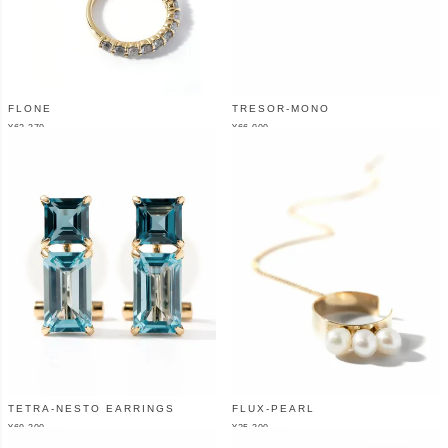
FLONE
TRESOR-MONO
¥
62,370
¥
66,000
（税込）
（税込）
TETRA-NESTO EARRINGS
FLUX-PEARL
¥
69,300
¥
25,300
（税込）
（税込）