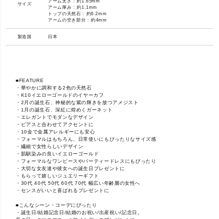
アーム太さ : 約1.65mm
サイズ
アーム厚み : 約1.1mm
トップの天然石 : 約6.2mm
アームの空き部分 : 約4mm
製造国
日本
■FEATURE
・華やかに調和する2色の天然石
・K10イエローゴールドのイヤーカフ
・2月の誕生石、神秘的な紫の輝きを放つアメジスト
・1月の誕生石、深紅に煌めくガーネット
・エレガントでモダンなデザイン
・ピアスと合わせてアクセントに
・10金で金属アレルギーにも安心
・フォーマルはもちろん、日常使いにもぴったりなサイズ感
・繊細で女性らしいデザイン
・肌馴染みの良いイエローゴールド
・フォーマルなワンピースやパーティードレスにもぴったり
・大切な女友達や彼女への誕生日プレゼントに
・もらって嬉しいジュエリーギフト
・30代 40代 50代 60代 70代 幅広い年齢層の女性へ
・センスがいいと喜ばれるプレゼントに
■こんなシーン・コーデにぴったり
・誕生日/結婚記念日/結婚のお祝い/出産祝い/記念日。