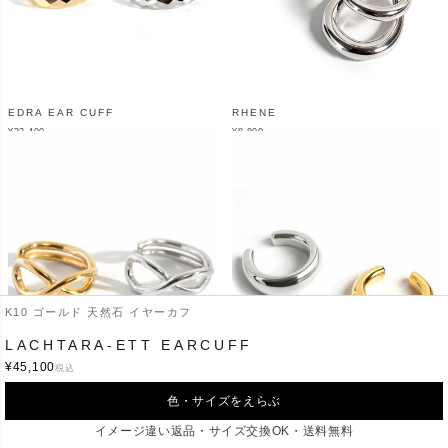
EDRA EAR CUFF
RHENE
¥
32,400
¥
8,800
（税込）
（税込）
K10 ゴールド 天然石 イヤーカフ
LACHTARA-ETT EARCUFF
¥
45,100
税込
色・サイズをえらぶ
XIRA
JENOA
イメージ違い返品・サイズ交換OK・送料無料
¥
8,470
¥
9,900
（税込）
（税込）