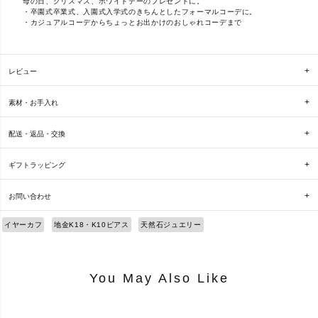
母の日、クリスマス、ホワイトデーのプレゼントに。
・卒園式卒業式、入園式入学式のきちんとしたフォーマルコーデに。
・カジュアルコーデからちょっとお出かけのおしゃれコーデまで
レビュー
素材・お手入れ
配送・返品・交換
ギフトラッピング
お問い合わせ
イヤーカフ
地金K18・K10ピアス
天然石ジュエリー
You May Also Like