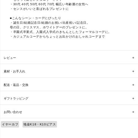
・30代 40代 50代 60代 70代 幅広い年齢層の女性へ
・センスがいいと喜ばれるプレゼントに
■こんなシーン・コーデにぴったり
・誕生日/結婚記念日/結婚のお祝い/出産祝い/記念日。
母の日、クリスマス、ホワイトデーのプレゼントに。
・卒園式卒業式、入園式入学式のきちんとしたフォーマルコーデに。
・カジュアルコーデからちょっとお出かけのおしゃれコーデまで
レビュー
素材・お手入れ
配送・返品・交換
ギフトラッピング
お問い合わせ
イヤーカフ
地金K18・K10ピアス