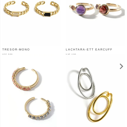
TRESOR-MONO
LACHTARA-ETT EARCUFF
¥
66,000
¥
45,100
（税込）
（税込）