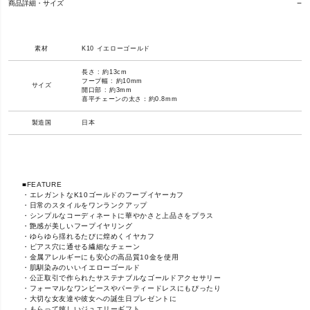
商品詳細・サイズ
素材
K10 イエローゴールド
長さ : 約13cm
フープ幅 : 約10mm
サイズ
開口部 : 約3mm
喜平チェーンの太さ：約0.8mm
製造国
日本
■FEATURE
・エレガントなK10ゴールドのフープイヤーカフ
・日常のスタイルをワンランクアップ
・シンプルなコーディネートに華やかさと上品さをプラス
・艶感が美しいフープイヤリング
・ゆらゆら揺れるたびに煌めくイヤカフ
・ピアス穴に通せる繊細なチェーン
・金属アレルギーにも安心の高品質10金を使用
・肌馴染みのいいイエローゴールド
・公正取引で作られたサステナブルなゴールドアクセサリー
・フォーマルなワンピースやパーティードレスにもぴったり
・大切な女友達や彼女への誕生日プレゼントに
・もらって嬉しいジュエリーギフト