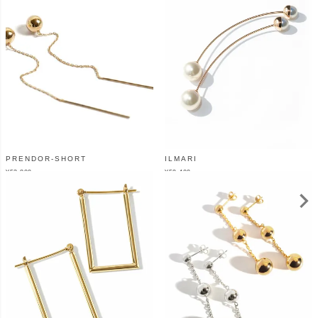
PRENDOR-SHORT
ILMARI
¥
52,800
¥
59,400
（税込）
（税込）