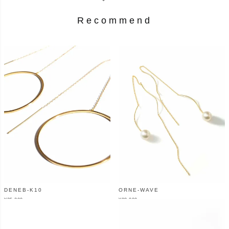
Recommend
DENEB-K10
ORNE-WAVE
¥
35,200
¥
88,000
（税込）
（税込）