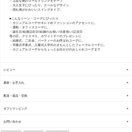
・上品な艶のゴールドリングモチーフ
・大人女子にぴったり、クールなデザイン
・揺れ感がかわいいスイングタイプ。
■こんなシーン・コーデにぴったり
・カジュアルコーデやキレイめファッションのアクセントに。
・通勤・オフィスコーデに。
・誕生日/結婚記念日/結婚のお祝い/出産祝い/記念日
母の日、クリスマス、ホワイトデーのプレゼントに
・結婚式、二次会、パーティーのお呼ばれコーデに。
・卒園式卒業式、入園式入学式のきちんとしたフォーマルコーデに。
・カジュアルコーデからちょっとお出かけのおしゃれコーデまで
レビュー
素材・お手入れ
配送・返品・交換
ギフトラッピング
お問い合わせ