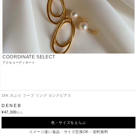
COORDINATE SELECT
アクセコーディネート
18K 大ぶり フープ リング ロングピアス
Ops
.
DENEB
¥
47,300
税込
ご利用ガイド
配送・送料
色・サイズをえらぶ
返品・交換
よくあるご質問
イメージ違い返品・サイズ交換OK・送料無料
会社概要
お問合せ