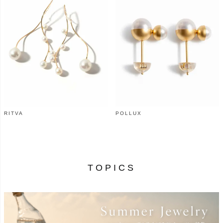
RITVA
POLLUX
¥
46,200
¥
57,200
（税込）
（税込）
TOPICS