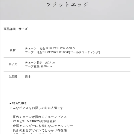
商品詳細・サイズ
チェーン：地金 K18 YELLOW GOLD
素材
フープ：地金SILVER925 K18GP(ゴールドコーティング)
チェーン長さ：約14cm
サイズ
フープ直径:約38mm
生産国
日本
■FEATURE
こんなピアスをお探しの方に人気です
・長めチェーンが揺れるチェーンピアス
・K18とSILVER925の本物素材
・金属アレルギーにも安心なニッケルフリー
・長さのあるデザインでしっかり存在感