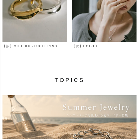
【訳】MIELIKKI-TUULI RING
【訳】EOLOU
¥
11,700
¥
8,400
（税込）
（税込）
TOPICS