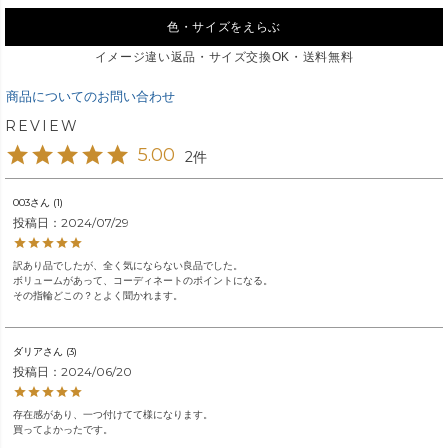
色・サイズをえらぶ
イメージ違い返品・サイズ交換OK・送料無料
商品についてのお問い合わせ
5.00
2
003
1
投稿日
2024/07/29
訳あり品でしたが、全く気にならない良品でした。

ボリュームがあって、コーディネートのポイントになる。

その指輪どこの？とよく聞かれます。
ダリア
3
投稿日
2024/06/20
存在感があり、一つ付けてて様になります。

買ってよかったです。