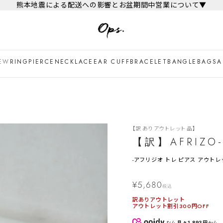
熊本地震による配送への影響とお盆期間中営業について▼
EW
RING
PIERCE
NECKLACE
EAR CUFF
BRACELET
BANGLE
BAG
SA
【訳ありアウトレット品】
【訳】AFRIZO-
-
アフリジオ トレ ピアス アウトレ
¥
5,680
税込
訳ありアウトレット
アウトレット割引300円OFF
なら
月々1,893円
から