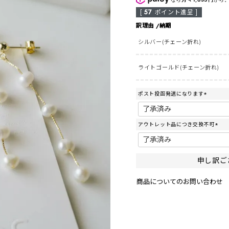
[
57
ポイント進呈 ]
訳理由
納期
シルバー(チェーン折れ)
ライトゴールド(チェーン折れ)
ポスト投函発送になります
(
必
須
アウトレット品につき交換不可
)
(
必
須
)
申し訳ご
商品についてのお問い合わせ