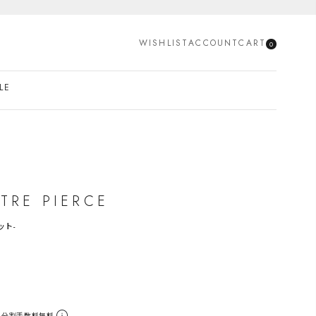
SEARCH
WISHLIST
ACCOUNT
CART
0
LE
TRE PIERCE
ット-
。分割手数料無料