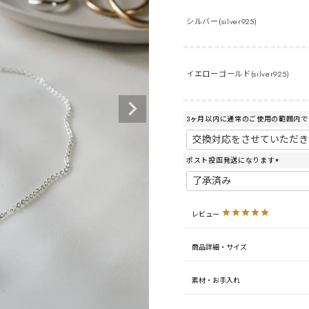
シルバー(silver925)
イエローゴールド(silver925)
3ヶ月以内に通常のご使用の範囲内
ポスト投函発送になります
(
必
須
)
レビュー
商品詳細・サイズ
素材・お手入れ