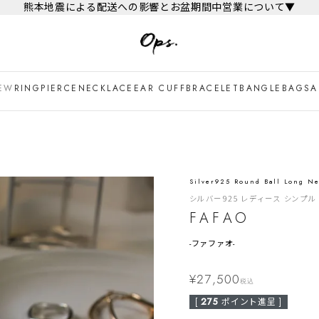
熊本地震による配送への影響とお盆期間中営業について▼
EW
RING
PIERCE
NECKLACE
EAR CUFF
BRACELET
BANGLE
BAG
SA
Silver925 Round Ball Long Ne
シルバー925 レディース シンプ
FAFAO
-
ファファオ-
¥
27,500
税込
[
275
ポイント進呈 ]