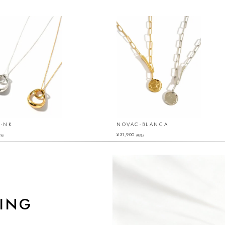
R-NK
NOVAC-BLANCA
¥
31,900
税込）
（税込）
ING