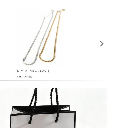
KIVIA NECKLACE
PALMYLA LONG
¥
18,700
¥
37,400
（税込）
（税込）