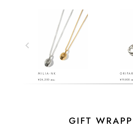
MILIA-NK
ORIFA
¥
24,200
¥
19,800
（税込）
（
GIFT WRAPP