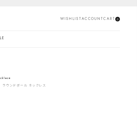
SEARCH
WISHLIST
ACCOUNT
CART
0
LE
cklace
ル ラウンドボール ネックレス