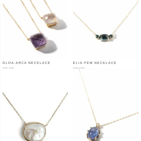
GLOA-ARCA NECKLACE
ELIA-FEM NECKLACE
¥
52,800
¥
38,500
（税込）
（税込）