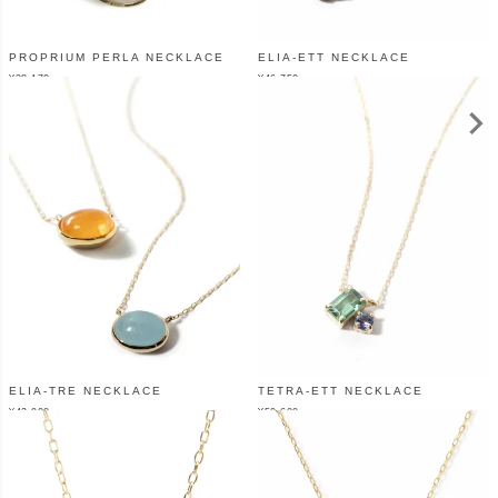
PROPRIUM PERLA NECKLACE
ELIA-ETT NECKLACE
¥
38,170
¥
46,750
（税込）
（税込）
ELIA-TRE NECKLACE
TETRA-ETT NECKLACE
¥
42,900
¥
50,600
（税込）
（税込）