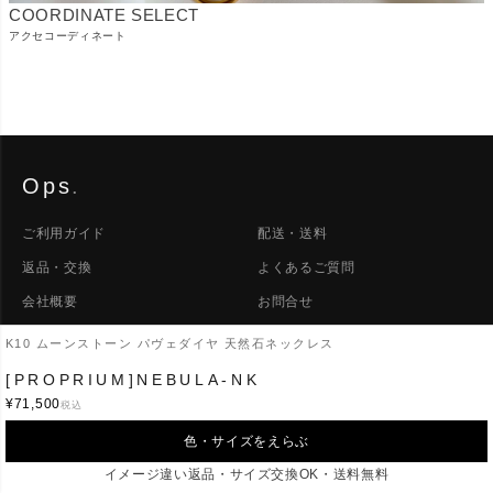
COORDINATE SELECT
アクセコーディネート
Ops
.
ご利用ガイド
配送・送料
返品・交換
よくあるご質問
会社概要
お問合せ
マイページ
会員登録
K10 ムーンストーン パヴェダイヤ 天然石ネックレス
[PROPRIUM]NEBULA-NK
¥
71,500
LINE
INSTAGRAM
PINTEREST
税込
色・サイズをえらぶ
プライバシーポリシー
外部送信ポリシー
特定商取引法に基づく表示
イメージ違い返品・サイズ交換OK・送料無料
©2026 Ops. All Rights Reserved.
PAGE TOP ↑