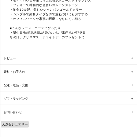
・ダイヤパヴェを施した天然石10Kゴールドネックレス
・フォギーで神秘的な色合いのムーンストーン
・地金10金製、美しいシャンパンゴールドカラー
・シンプルで細身タイプなので重ねづけにもおすすめ
・オフィスワークや家事の邪魔になりにくい細さ
■こんなシーン・コーデにぴったり
・誕生日/結婚記念日/結婚のお祝い/出産祝い/記念日
母の日、クリスマス、ホワイトデーのプレゼントに
レビュー
素材・お手入れ
配送・返品・交換
ギフトラッピング
お問い合わせ
天然石ジュエリー