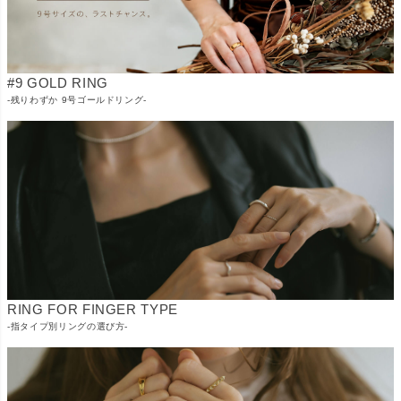
#9 GOLD RING
-残りわずか 9号ゴールドリング-
RING FOR FINGER TYPE
-指タイプ別リングの選び方-