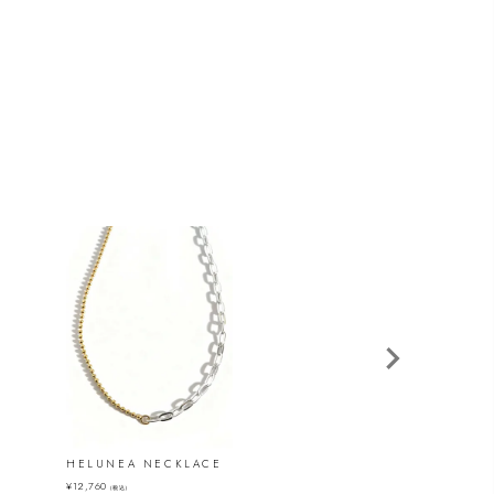
HELUNEA NECKLACE
PALLAS NECKLA
¥
12,760
¥
44,000
（税込）
（税込）