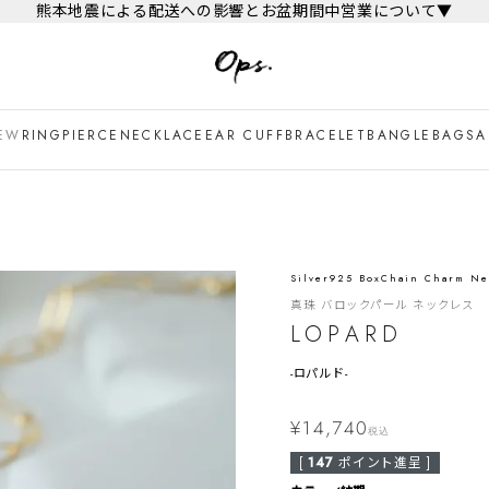
熊本地震による配送への影響とお盆期間中営業について▼
EW
RING
PIERCE
NECKLACE
EAR CUFF
BRACELET
BANGLE
BAG
SA
Silver925 BoxChain Charm Ne
真珠 バロックパール ネックレス
LOPARD
-
ロパルド-
¥
14,740
税込
[
147
ポイント進呈 ]