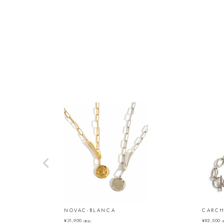
NOVAC-BLANCA
CARCH
¥
31,900
¥
82,500
（税込）
（