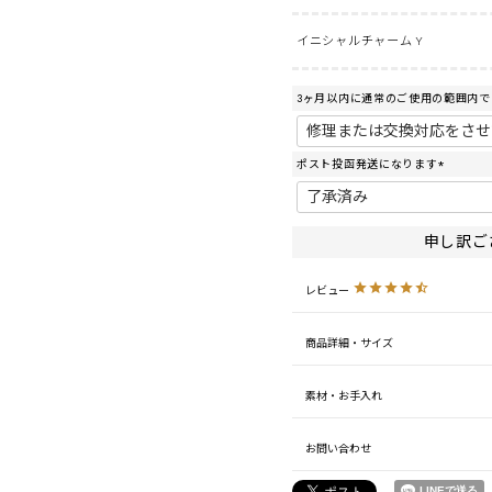
イニシャルチャーム Y
3ヶ月以内に通常のご使用の範囲内
ポスト投函発送になります
(
必
須
)
申し訳ご
レビュー
商品詳細・サイズ
素材・お手入れ
お問い合わせ