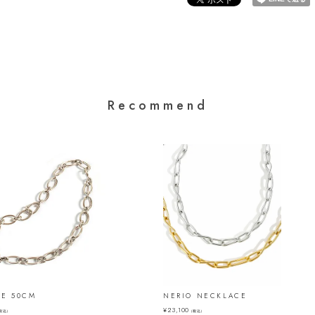
Recommend
E 50CM
NERIO NECKLACE
¥
23,100
税込）
（税込）