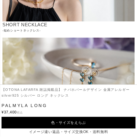
SHORT NECKLACE
-短めショートネックレス-
【OTONA LAFARFA 雑誌掲載品】 ナバホパールデザイン 金属アレルギー
silver925 シルバー ロング ネックレス
雨の日のブルーを楽しむ
PALMYLA LONG
-気分を上げるカラーストーンジュエリー-
¥
37,400
税込
色・サイズをえらぶ
イメージ違い返品・サイズ交換OK・送料無料