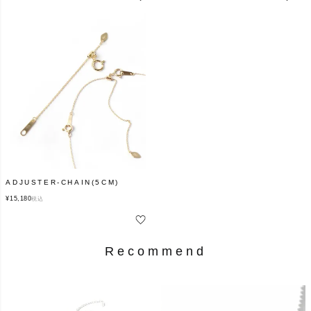
ADJUSTER-CHAIN(5CM)
¥
15,180
税込
Recommend