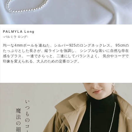
PALMYLA Long
-
パルミラ ロング-
均一な4mmボールを連ねた、シルバー925のロングネックレス。 95cmの
たっぷりとした長さが、縦ラインを強調し、 シンプルな装いに自然な存在
感をプラス。 一連でさらっと、二連にしてバランスよく。 気分やコーデで
印象を変えられる、大人のための定番ロング。