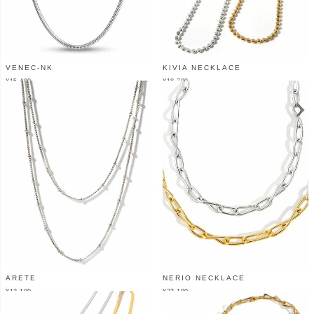
VENEC-NK
KIVIA NECKLACE
¥
15,400
¥
18,700
（税込）
（税込）
ARETE
NERIO NECKLACE
¥
12,100
¥
23,100
（税込）
（税込）