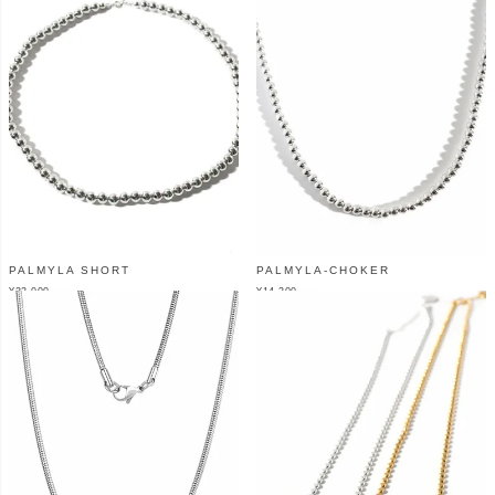
PALMYLA SHORT
PALMYLA-CHOKER
¥
33,000
¥
14,300
（税込）
（税込）