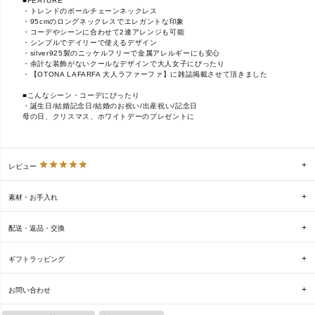
■FEATURE
・トレンドのボールチェーンネックレス
・95cmのロングネックレスでエレガントな印象
・コーデやシーンに合わせて2連アレンジも可能
・シンプルでデイリーで使えるデザイン
・silver925製のニッケルフリーで金属アレルギーにも安心
・余計な装飾がないクールなデザインで大人女子にぴったり
・【OTONA LAFARFA 大人ラファーファ】に雑誌掲載させて頂きました
■こんなシーン・コーデにぴったり
・誕生日/結婚記念日/結婚のお祝い/出産祝い/記念日
母の日、クリスマス、ホワイトデーのプレゼントに
レビュー
素材・お手入れ
配送・返品・交換
ギフトラッピング
お問い合わせ