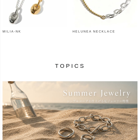
MILIA-NK
HELUNEA NECKLACE
¥
24,200
¥
12,760
（税込）
（税込）
TOPICS