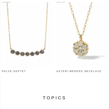
¥
47,300
¥
33,110
（税込）
（税込）
PALVE-SEPTET
ASTERI-MEROPE NECKLACE
¥
56,100
¥
121,000
（税込）
（税込）
TOPICS