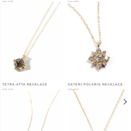
¥
38,500
¥
46,750
（税込）
（税込）
TETRA-ATTA NECKLACE
ASTERI-POLARIS NECKLACE
¥
39,600
¥
68,200
（税込）
（税込）