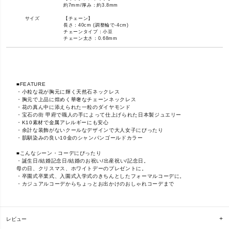
約7mm/厚み：約3.8mm
サイズ
【チェーン】
長さ：40cm (調整輪で-4cm)
チェーンタイプ：小豆
チェーン太さ：0.68mm
■FEATURE
・小粒な花が胸元に輝く天然石ネックレス
・胸元で上品に煌めく華奢なチェーンネックレス
・花の真ん中に添えられた一粒のダイヤモンド
・宝石の街 甲府で職人の手によって仕上げられた日本製ジュエリー
・K10素材で金属アレルギーにも安心
・余計な装飾がないクールなデザインで大人女子にぴったり
・肌馴染みの良い10金のシャンパンゴールドカラー
■こんなシーン・コーデにぴったり
・誕生日/結婚記念日/結婚のお祝い/出産祝い/記念日。
母の日、クリスマス、ホワイトデーのプレゼントに。
・卒園式卒業式、入園式入学式のきちんとしたフォーマルコーデに。
・カジュアルコーデからちょっとお出かけのおしゃれコーデまで
レビュー