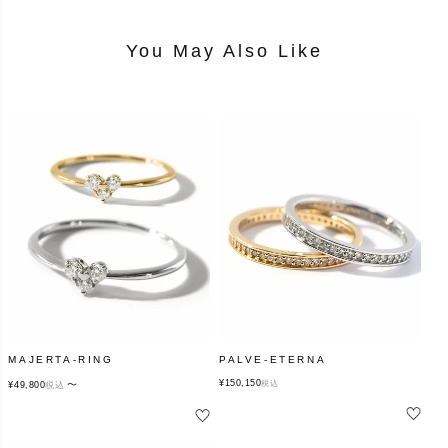
You May Also Like
MAJERTA-RING
PALVE-ETERNA
¥
150,150
〜
税込
¥
49,800
税込