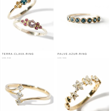
TERRA-CLAVA-RING
PALVE-AZUR-RING
¥
82,500
¥
62,700
（税込）
（税込）