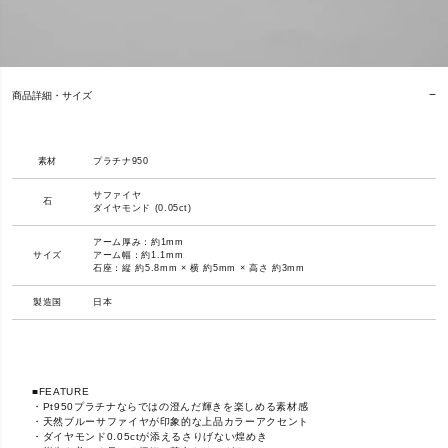
商品詳細・サイズ
素材
プラチナ950
サファイヤ
石
ダイヤモンド (0.05ct)
アーム厚み：約1mm
サイズ
アーム幅：約1.1mm
石座：縦 約5.8mm × 横 約5mm × 高さ 約3mm
製造国
日本
■FEATURE
・Pt950プラチナならではの澄んだ輝きを楽しめる素材感
・天然ブルーサファイヤが印象的な上品カラーアクセント
・ダイヤモンド0.05ctが添えるさりげない煌めき