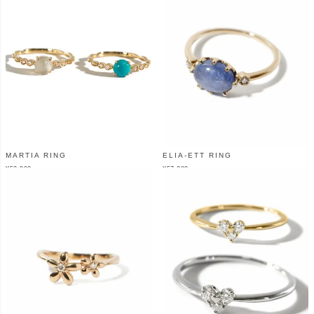
MARTIA RING
ELIA-ETT RING
¥
52,800
¥
57,200
（税込）
（税込）