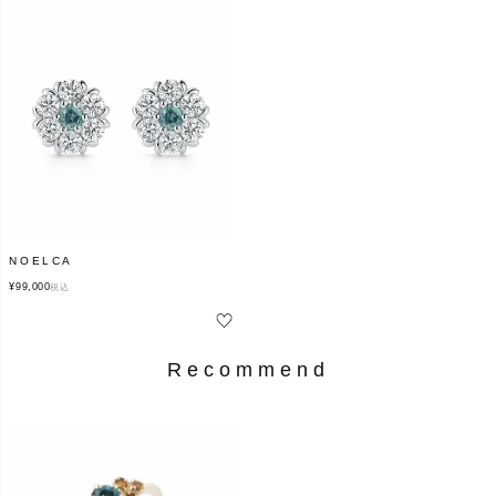
NOELCA
¥
99,000
税込
Recommend