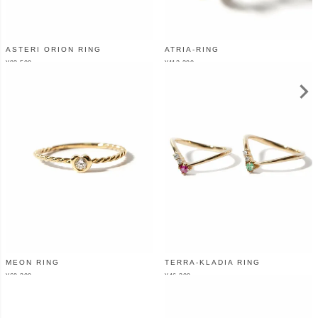
ASTERI ORION RING
ATRIA-RING
¥
82,500
¥
112,200
（税込）
（税込）
MEON RING
TERRA-KLADIA RING
¥
69,300
¥
46,200
（税込）
（税込）