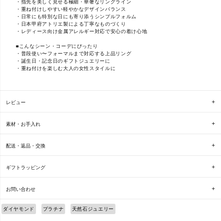
・指先を美しく見せる極細・華奢なリングライン
・重ね付けしやすい軽やかなデザインバランス
・日常にも特別な日にも寄り添うシンプルフォルム
・日本甲府アトリエ製による丁寧なものづくり
・レディース向け金属アレルギー対応で安心の着け心地
■こんなシーン・コーデにぴったり
・普段使い〜フォーマルまで対応する上品リング
・誕生日・記念日のギフトジュエリーに
・重ね付けを楽しむ大人の女性スタイルに
レビュー
素材・お手入れ
配送・返品・交換
ギフトラッピング
お問い合わせ
ダイヤモンド
プラチナ
天然石ジュエリー