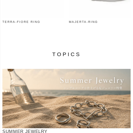
TERRA-FIORE RING
MAJERTA-RING
¥
46,200
¥
84,700
（税込）
（税込）
TOPICS
SUMMER JEWELRY