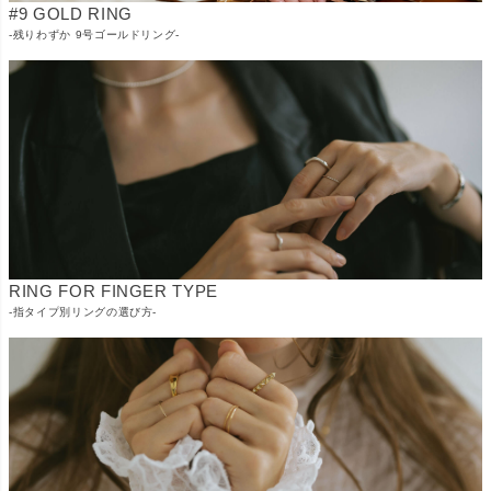
#9 GOLD RING
-残りわずか 9号ゴールドリング-
RING FOR FINGER TYPE
-指タイプ別リングの選び方-