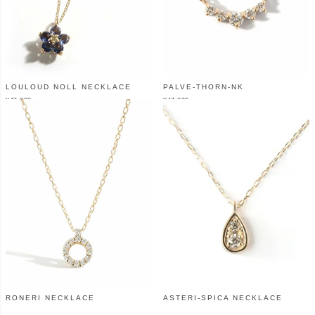
LOULOUD NOLL NECKLACE
PALVE-THORN-NK
¥
43,890
¥
47,300
（税込）
（税込）
RONERI NECKLACE
ASTERI-SPICA NECKLACE
¥
40,700
¥
46,200
（税込）
（税込）