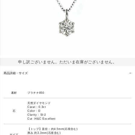
申し訳ございません。ただいま在庫がございません。
商品詳細・サイズ
素材
プラチナ850
天然ダイヤモンド
Carat : 0.3ct
石
Color : D
Clarity : SI-2
Cut :H&C Excellent
【トップ】直径 : 約4.5mm(石座含む)
厚み 約3.3mm(石座含む)
サイズ