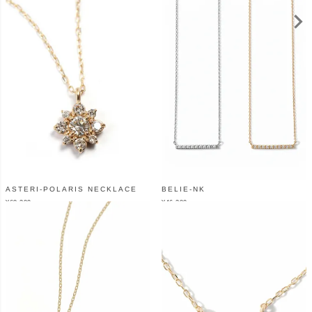
ASTERI-POLARIS NECKLACE
BELIE-NK
¥
68,200
¥
46,200
（税込）
（税込）