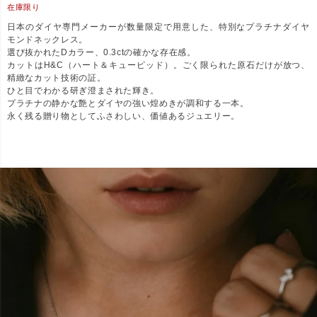
在庫限り
日本のダイヤ専門メーカーが数量限定で用意した、特別なプラチナダイヤ
モンドネックレス。
選び抜かれたDカラー、0.3ctの確かな存在感。
カットはH&C（ハート＆キューピッド）。ごく限られた原石だけが放つ、
精緻なカット技術の証。
ひと目でわかる研ぎ澄まされた輝き。
プラチナの静かな艶とダイヤの強い煌めきが調和する一本。
永く残る贈り物としてふさわしい、価値あるジュエリー。