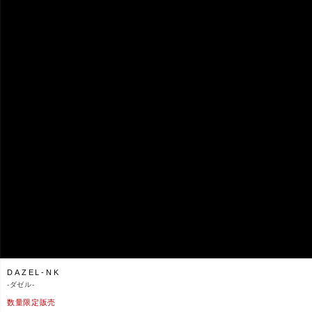
DAZEL-NK
-
ダゼル-
数量限定販売