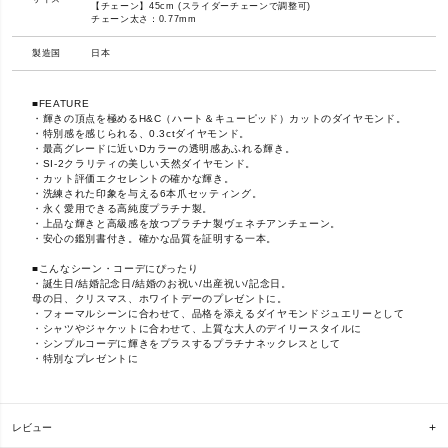
【チェーン】45cm (スライダーチェーンで調整可)
チェーン太さ：0.77mm
製造国
日本
■FEATURE
・輝きの頂点を極めるH&C（ハート＆キューピッド）カットのダイヤモンド。
・特別感を感じられる、0.3ctダイヤモンド。
・最高グレードに近いDカラーの透明感あふれる輝き。
・SI-2クラリティの美しい天然ダイヤモンド。
・カット評価エクセレントの確かな輝き。
・洗練された印象を与える6本爪セッティング。
・永く愛用できる高純度プラチナ製。
・上品な輝きと高級感を放つプラチナ製ヴェネチアンチェーン。
・安心の鑑別書付き。確かな品質を証明する一本。
■こんなシーン・コーデにぴったり
・誕生日/結婚記念日/結婚のお祝い/出産祝い/記念日。
母の日、クリスマス、ホワイトデーのプレゼントに。
・フォーマルシーンに合わせて、品格を添えるダイヤモンドジュエリーとして
・シャツやジャケットに合わせて、上質な大人のデイリースタイルに
・シンプルコーデに輝きをプラスするプラチナネックレスとして
・特別なプレゼントに
レビュー