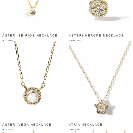
ASTERI-SEIRIOS NECKLACE
ASTERI-MEROPE NECKLACE
¥
46,200
¥
121,000
（税込）
（税込）
ASTERI-VEGA NECKLACE
ATRIA NECKLACE
¥
49,610
¥
42,900
（税込）
（税込）