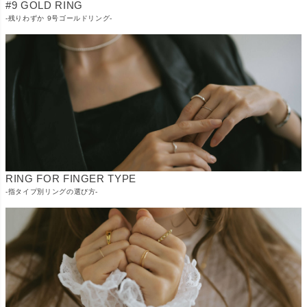
#9 GOLD RING
-残りわずか 9号ゴールドリング-
RING FOR FINGER TYPE
-指タイプ別リングの選び方-