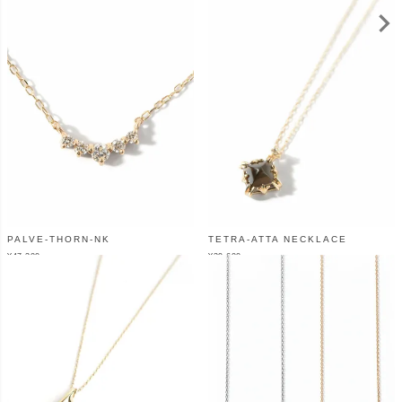
PALVE-THORN-NK
TETRA-ATTA NECKLACE
¥
47,300
¥
39,600
（税込）
（税込）