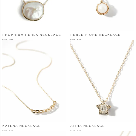
PROPRIUM PERLA NECKLACE
PERLE-FIORE NECKLACE
¥
38,170
¥
50,600
（税込）
（税込）
KATENA NECKLACE
ATRIA NECKLACE
¥
50,600
¥
42,900
（税込）
（税込）