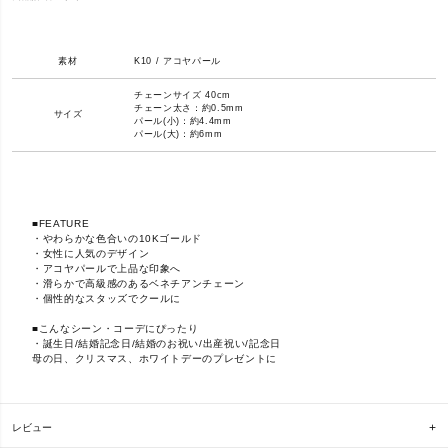
素材
K10 / アコヤパール
チェーンサイズ 40cm
チェーン太さ：約0.5mm
サイズ
パール(小)：約4.4mm
パール(大)：約6mm
■FEATURE
・やわらかな色合いの10Kゴールド
・女性に人気のデザイン
・アコヤパールで上品な印象へ
・滑らかで高級感のあるベネチアンチェーン
・個性的なスタッズでクールに
■こんなシーン・コーデにぴったり
・誕生日/結婚記念日/結婚のお祝い/出産祝い/記念日
母の日、クリスマス、ホワイトデーのプレゼントに
レビュー