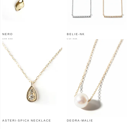
NERO
BELIE-NK
¥
63,800
¥
46,200
（税込）
（税込）
ASTERI-SPICA NECKLACE
DEORA-MALIE
¥
46,200
¥
37,400
（税込）
（税込）