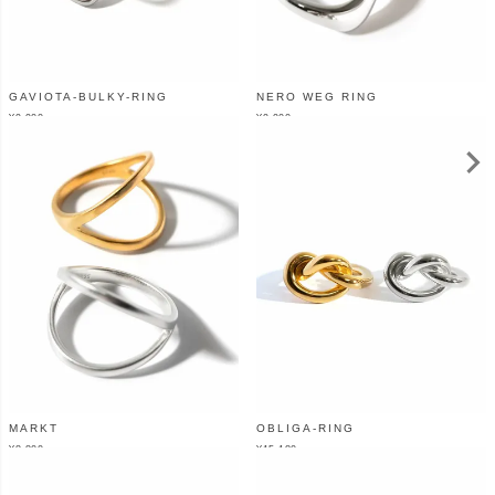
GAVIOTA-BULKY-RING
NERO WEG RING
¥
9,900
¥
9,900
（税込）
（税込）
MARKT
OBLIGA-RING
¥
8,800
¥
15,180
（税込）
（税込）