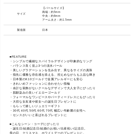
【パールサイズ】
両端：約5mm
サイズ
中央：約6mm
アーム太さ：約1.5mm
製造国
日本
■FEATURE
・シンプルで繊細なスパイラルデザインが印象的なリング
・バランス良く並ぶ3つの淡水パール
・美しいグラデーションを生み出す、異なるサイズの真珠
・指先に優雅な存在感を添える、控えめながらも上品な輝き
・日本製のK10ゴールドで金属アレルギーにも安心
・きれいめファッションに合わせたい指輪
・余計な装飾がないクールなデザインで大人女子にぴったり
・肌馴染みの良いイエローゴールド
・フォーマルなワンピースやパーティードレスにもぴったり
・大切な女友達や彼女への誕生日プレゼントに
・もらって嬉しいジュエリーギフト
・30代 40代 50代 60代 70代 幅広い年齢層の女性へ
・センスがいいと喜ばれるプレゼントに
■こんなシーン・コーデにぴったり
・誕生日/結婚記念日/結婚のお祝い/出産祝い/記念日。
母の日、クリスマス、ホワイトデーのプレゼントに。