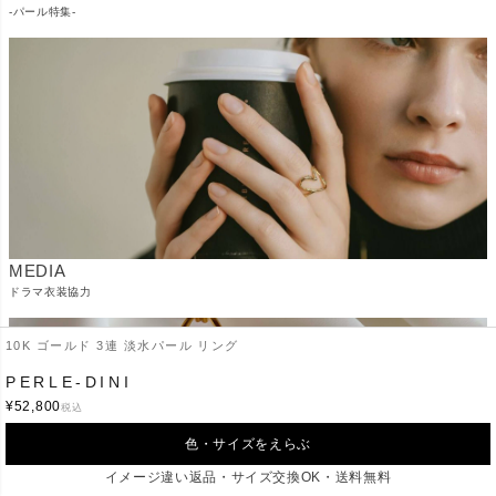
-パール特集-
MEDIA
ドラマ衣装協力
10K ゴールド 3連 淡水パール リング
PERLE-DINI
¥
52,800
税込
色・サイズをえらぶ
イメージ違い返品・サイズ交換OK・送料無料