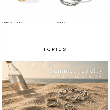
THELAIA RING
MERV
¥
86,900
¥
15,400
（税込）
（税込）
TOPICS