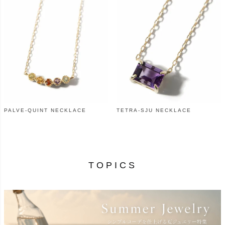
PALVE-QUINT NECKLACE
TETRA-SJU NECKLACE
¥
38,500
¥
56,100
（税込）
（税込）
TOPICS