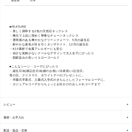
製造国
日本
■FEATURE
・美しく調和する2色の天然石ネックレス
・胸元で上品に煌めく華奢なチェーンネックレス
・透明感のある爽やかなグリーンクォーツ、5月の誕生石
・鮮やかな蒼色が目を引くタンザナイト、12月の誕生石
・K10素材で金属アレルギーにも安心
・余計な装飾がないクールなデザインで大人女子にぴったり
・肌馴染みの良いイエローゴールド
■こんなシーン・コーデにぴったり
・誕生日/結婚記念日/結婚のお祝い/出産祝い/記念日。
母の日、クリスマス、ホワイトデーのプレゼントに。
・卒園式卒業式、入園式入学式のきちんとしたフォーマルコーデに。
・カジュアルコーデからちょっとお出かけのおしゃれコーデまで
レビュー
素材・お手入れ
配送・返品・交換