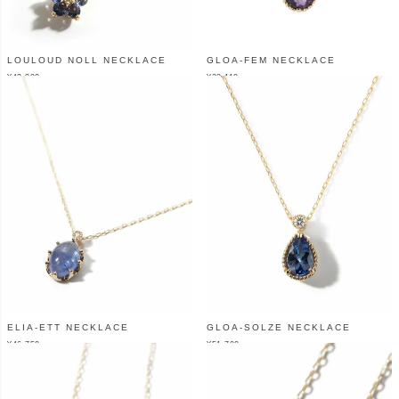
LOULOUD NOLL NECKLACE
GLOA-FEM NECKLACE
¥
43,890
¥
33,110
（税込）
（税込）
ELIA-ETT NECKLACE
GLOA-SOLZE NECKLACE
¥
46,750
¥
51,700
（税込）
（税込）