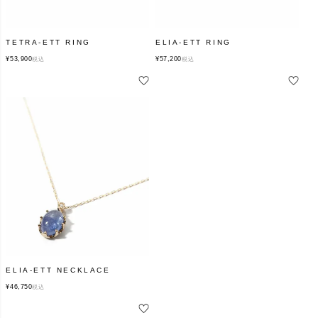
TETRA-ETT RING
ELIA-ETT RING
¥
53,900
¥
57,200
税込
税込
ELIA-ETT NECKLACE
¥
46,750
税込