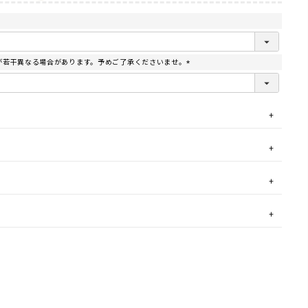
が若干異なる場合があります。予めご了承くださいませ。
(
必
須
)
スイスブル
ペリドット
ートパーズ
(K10)
(K10)