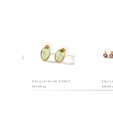
ENLILLE-OLIVA PIERCE
ENLIL
¥
25,300
¥
28,600
（税込）
（