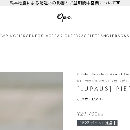
熊本地震による配送への影響とお盆期間中営業について▼
EW
RING
PIERCE
NECKLACE
EAR CUFF
BRACELET
BANGLE
BAG
SA
7 Color Gemstone Amulet Pie
K10 カボションカット 7色 天然
[LUPAUS] PI
-
ルパウ・ピアス-
¥
29,700
税込
[
297
ポイント進呈 ]