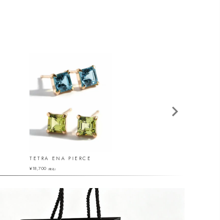
TETRA ENA PIERCE
ENLILLE-STELLA
¥
18,700
¥
25,300
（税込）
（税込）