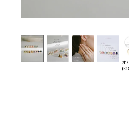
オ
(K1