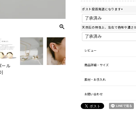
ポスト投函発送になります
(
必
須
天然石の特性上、左右で色味や濃さ
)
レビュー
商品詳細・サイズ
パール
ロードクロ
0)
サイト(K10)
素材・お手入れ
お問い合わせ