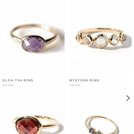
GLOA-TVA RING
MYSTORA RING
¥
50,600
¥
71,500
（税込）
（税込）