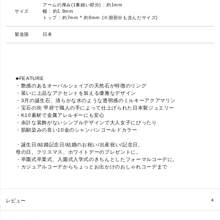
アームの厚み(1番細い部分) : 約1mm
サイズ
幅 : 約1.8mm
トップ : 約7mm * 約9mm (※淵部分も含んだサイズ)
製造国
日本
■FEATURE
・艶感のあるオーバルシェイプの天然石が特徴のリング
・装いに上品なアクセントを加える優雅なデザイン
・3月の誕生石、清らかな水のような透明感のミルキーアクアマリン
・宝石の街 甲府で職人の手によって仕上げられた日本製ジュエリー
・K10素材で金属アレルギーにも安心
・余計な装飾がないシンプルデザインで大人女子にぴったり
・肌馴染みの良い10金のシャンパンゴールドカラー
・誕生日/結婚記念日/結婚のお祝い/出産祝い/記念日。
母の日、クリスマス、ホワイトデーのプレゼントに。
・卒園式卒業式、入園式入学式のきちんとしたフォーマルコーデに。
・カジュアルコーデからちょっとお出かけのおしゃれコーデまで
レビュー