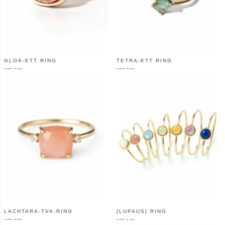
GLOA-ETT RING
TETRA-ETT RING
¥
82,500
¥
53,900
（税込）
（税込）
LACHTARA-TVA-RING
[LUPAUS] RING
¥
73,700
¥
23,100
（税込）
（税込）