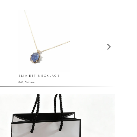
ELIA-ETT NECKLACE
GLOA-SOLZE NE
¥
46,750
¥
51,700
（税込）
（税込）