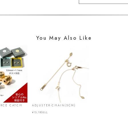
You May Also Like
ERCE CATCH
ADJUSTER-CHAIN(5CM)
¥
15,180
税込