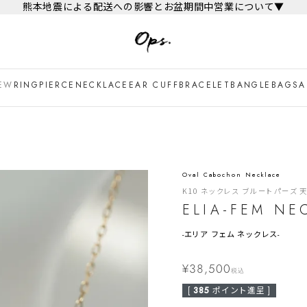
熊本地震による配送への影響とお盆期間中営業について▼
EW
RING
PIERCE
NECKLACE
EAR CUFF
BRACELET
BANGLE
BAG
SA
Oval Cabochon Necklace
K10 ネックレス ブルートパーズ 
ELIA-FEM NE
-
エリア フェム ネックレス-
¥
38,500
税込
[
385
ポイント進呈 ]