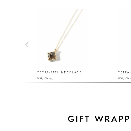
TETRA-ATTA NECKLACE
TETRA
¥
39,600
¥
50,600
（税込）
（
GIFT WRAPP