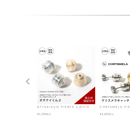
OTINAIKUN PIERCE CATCH
CHRYSMELA PI
¥
2,200
¥
4,400
税込
税込