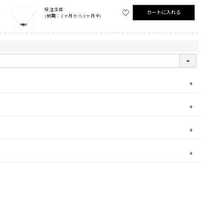
受注生産
カートに入れる
(納期：2ヶ月から2ヶ月半)