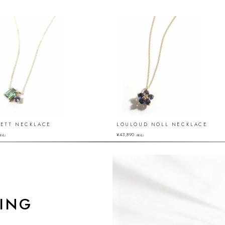
-ETT NECKLACE
LOULOUD NOLL NECKLACE
¥
43,890
税込）
（税込）
ING