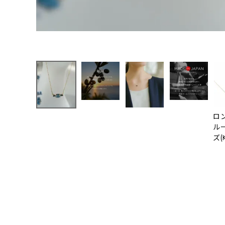
ロ
ル
ズ(