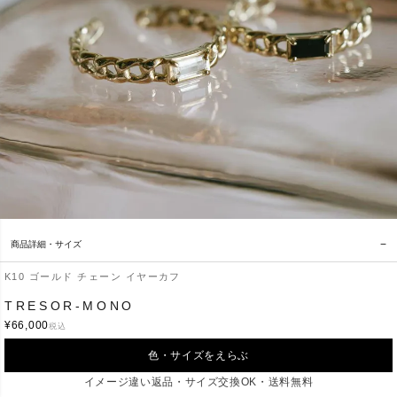
商品詳細・サイズ
K10 ゴールド チェーン イヤーカフ
素材
K10 イエローゴールド
TRESOR-MONO
¥
66,000
税込
オニキス
石
ホワイトトパーズ
色・サイズをえらぶ
アーム幅：約2.9mm
イメージ違い返品・サイズ交換OK・送料無料
サイズ
アーム厚み：約1.4mm