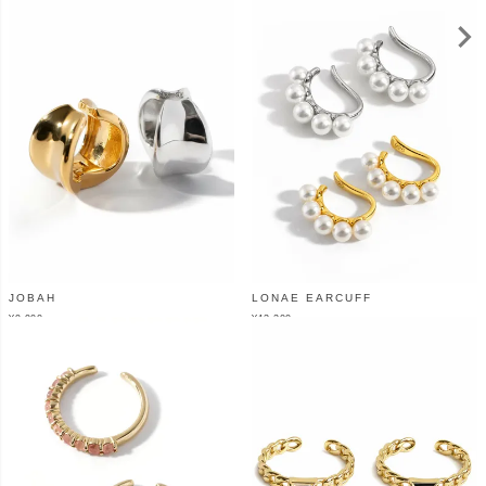
JOBAH
LONAE EARCUFF
¥
9,900
¥
13,200
（税込）
（税込）