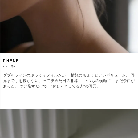
RHENE
-
レーネ-
ダブルラインのぷっくりフォルムが、 横顔にちょうどいいボリューム。 耳
元まで手を抜かない、って決めた日の相棒。 いつもの横顔に、まだ余白が
あった。 つけ足すだけで、"おしゃれしてる人"の耳元。