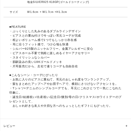
地金SILVER925 K18GP(ゴールドコーティング)
サイズ
W1.6cm × W1.7cm ×H1.3cm
■FEATURE
・ぷっくりとした丸みのあるダブルラインデザイン
・ピアスとの重ね付けで今っぽい耳元コーデが完成
・程よいボリューム感で1つでもしっかり存在感
・耳に沿うフィット感で、つけ心地も快適
・シルバー925製のニッケルフリー。金属アレルギーに安心
・ピアスホール不要で気軽に楽しめるイヤーアクセサリー
・スタイリッシュなシルバー
・肌馴染みの良い18Kゴールドメッキ
・片耳販売だから、左右で違うコーデも自由自在
■こんなシーン・コーデにぴったり
・お気に入りのピアスに重ねて、耳元のおしゃれ度をワンランクアップ。
・髪をまとめたアップヘアやお団子ヘアで、横顔にさりげないアクセントを。
・Tシャツ×デニムのシンプルコーデでも、耳元にこれひとつで一気にこなれた
印象に。
・誕生日/結婚祝い/出産祝い/記念日/餞別/母の日/クリスマス/ホワイトデーのプ
レゼントとして、
おしゃれ好きな友人や大切な方へのちょっとしたギフトにもぴったり。
レビュー