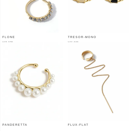
FLONE
TRESOR-MONO
¥
62,370
¥
66,000
（税込）
（税込）
PANDERETTA
FLUX-FLAT
¥
38,500
¥
26,400
（税込）
（税込）