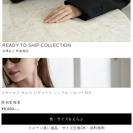
READY TO SHIP COLLECTION
在庫あり 即納商品
イヤーカフ 大ぶり レディース シンプル シルバー925
RHENE
¥
8,800
税込
色・サイズをえらぶ
SHORT NECKLACE
-短めショートネックレス-
イメージ違い返品・サイズ交換OK・送料無料