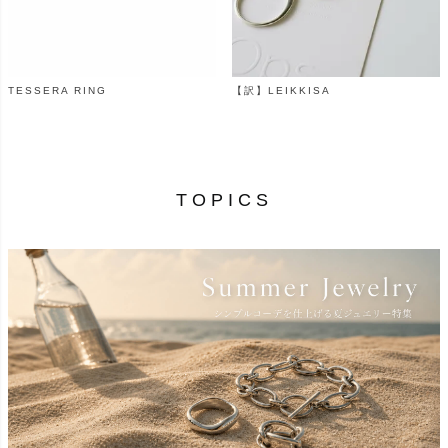
TESSERA RING
【訳】LEIKKISA
¥
99,000
¥
4,220
（税込）
（税込）
TOPICS