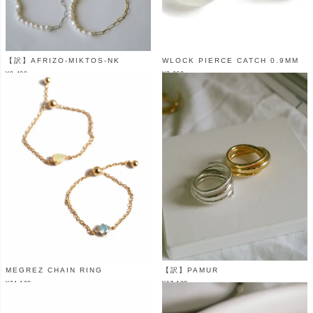
【訳】AFRIZO-MIKTOS-NK
WLOCK PIERCE CATCH 0.9MM
¥
9,400
¥
3,960
（税込）
（税込）
MEGREZ CHAIN RING
【訳】PAMUR
¥
34,100
¥
17,100
（税込）
（税込）