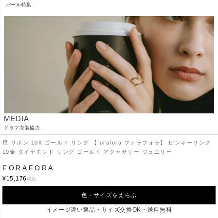
-パール特集-
MEDIA
ドラマ衣装協力
星 リボン 10K ゴールド リング 【forafora フォラフォラ】 ピンキーリング
10金 ダイヤモンド リング ゴールド アクセサリー ジュエリー
FORAFORA
¥
15,176
税込
色・サイズをえらぶ
イメージ違い返品・サイズ交換OK・送料無料