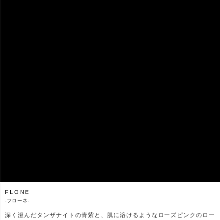
FLONE
-
フローネ-
深く澄んだタンザナイトの青紫と、肌に溶けるようなローズピンクのロー